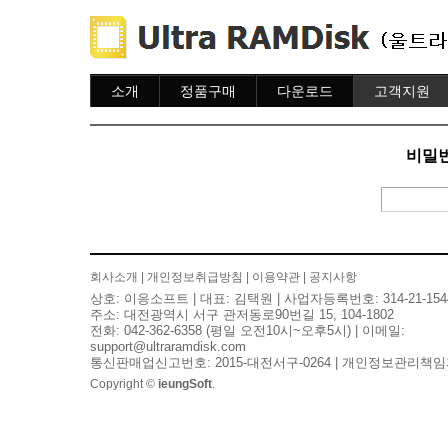
소개
정품구매
다운로드
고객지원
소개
주문하기
다운로드
도움말
주문조회
자주묻는질문
비밀번
이용안내
질문하기
회사소개
|
개인정보취급방침
|
이용약관
|
공지사항
상호: 이응소프트 | 대표: 김택원 | 사업자등록번호: 314-21-154
주소: 대전광역시 서구 관저동로90번길 15, 104-1802
전화: 042-362-6358 (평일 오전10시~오후5시) | 이메일:
support@ultraramdisk.com
통신판매업신고번호: 2015-대전서구-0264 | 개인정보관리책임
Copyright ©
ieungSoft
.