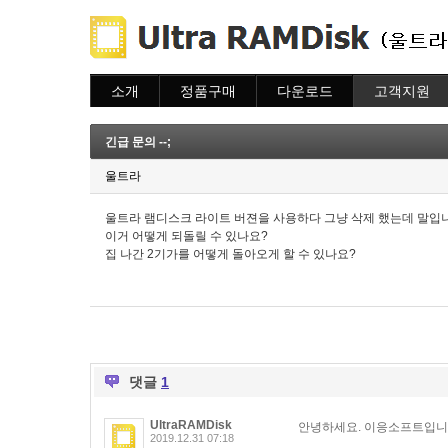
소개
정품구매
다운로드
고객지원
소개
주문하기
다운로드
도움말
주문조회
자주묻는질문
긴급 문의 --;
이용안내
질문하기
울트라
울트라 램디스크 라이트 버젼을 사용하다 그냥 삭제 했는데 말입니
이거 어떻게 되돌릴 수 있나요?
집 나간 2기가를 어떻게 돌아오게 할 수 있나요?
댓글
1
UltraRAMDisk
안녕하세요. 이응소프트입니
2019.12.31 07:18