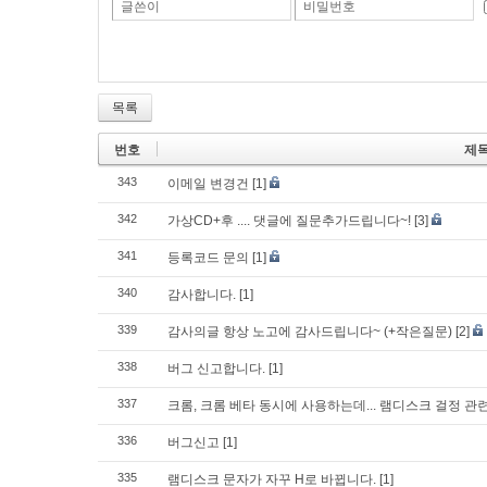
글쓴이
비밀번호
목록
번호
제
343
이메일 변경건
[1]
342
가상CD+후 .... 댓글에 질문추가드립니다~!
[3]
341
등록코드 문의
[1]
340
감사합니다.
[1]
339
감사의글 항상 노고에 감사드립니다~ (+작은질문)
[2]
338
버그 신고합니다.
[1]
337
크롬, 크롬 베타 동시에 사용하는데... 램디스크 걸정 관
336
버그신고
[1]
335
램디스크 문자가 자꾸 H로 바뀝니다.
[1]