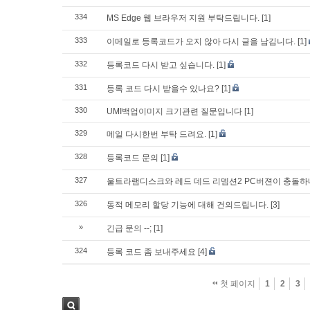
334
MS Edge 웹 브라우저 지원 부탁드립니다.
[1]
333
이메일로 등록코드가 오지 않아 다시 글을 남김니다.
[1]
332
등록코드 다시 받고 싶습니다.
[1]
331
등록 코드 다시 받을수 있나요?
[1]
330
UMI백업이미지 크기관련 질문입니다
[1]
329
메일 다시한번 부탁 드려요.
[1]
328
등록코드 문의
[1]
327
울트라램디스크와 레드 데드 리뎀션2 PC버젼이 충돌
326
동적 메모리 할당 기능에 대해 건의드립니다.
[3]
»
긴급 문의 --;
[1]
324
등록 코드 좀 보내주세요
[4]
첫 페이지
1
2
3