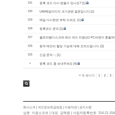
331
등록 코드 다시 받을수 있나요?
[1]
330
UMI백업이미지 크기관련 질문입니다
[1]
329
메일 다시한번 부탁 드려요.
[1]
328
등록코드 문의
[1]
327
울트라램디스크와 레드 데드 리뎀션2 PC버젼이 충돌
326
동적 메모리 할당 기능에 대해 건의드립니다.
[3]
325
긴급 문의 --;
[1]
»
등록 코드 좀 보내주세요
[4]
첫 페이지
1
2
3
검색
회사소개
|
개인정보취급방침
|
이용약관
|
공지사항
상호: 이응소프트 | 대표: 김택원 | 사업자등록번호: 314-21-154