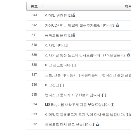
번호
제
343
이메일 변경건
[1]
342
가상CD+후 .... 댓글에 질문추가드립니다~!
[3]
341
등록코드 문의
[1]
340
감사합니다.
[1]
339
감사의글 항상 노고에 감사드립니다~ (+작은질문)
[2]
338
버그 신고합니다.
[1]
337
크롬, 크롬 베타 동시에 사용하는데... 램디스크 걸정 관
336
버그신고
[1]
335
램디스크 문자가 자꾸 H로 바뀝니다.
[1]
334
MS Edge 웹 브라우저 지원 부탁드립니다.
[1]
333
이메일로 등록코드가 오지 않아 다시 글을 남김니다.
[1]
332
등록코드 다시 받고 싶습니다.
[1]