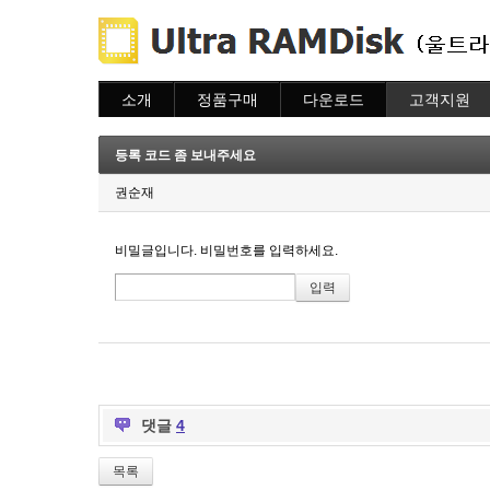
소개
정품구매
다운로드
고객지원
소개
주문하기
다운로드
도움말
주문조회
자주묻는질문
등록 코드 좀 보내주세요
이용안내
질문하기
권순재
비밀글입니다. 비밀번호를 입력하세요.
댓글
4
목록