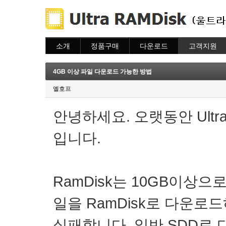
소개
정품구매
다운로드
고객지원
소개
주문하기
다운로드
도움말
주문조회
자주묻는질문
4GB 이상 파일 다운로드 가능한 방법
이용안내
질문하기
엘호프
안녕하세요. 오랫동안 Ultr
입니다.
RamDisk는 10GB이상으
일을 RamDisk로 다운로
실패합니다. 일반 SDD로