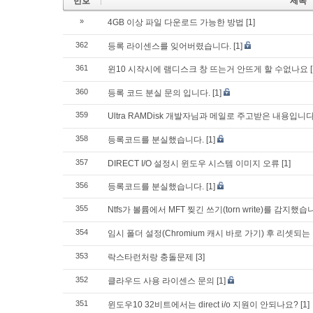
번호
제목
»
4GB 이상 파일 다운로드 가능한 방법
[1]
362
등록 라이센스를 잊어버렸습니다.
[1]
361
윈10 시작시에 램디스크 창 뜨는거 안뜨게 할 수없나요
360
등록 코드 분실 문의 입니다.
[1]
359
Ultra RAMDisk 개발자님과 메일로 주고받은 내용입
358
등록코드를 분실했습니다.
[1]
357
DIRECT I/O 설정시 윈도우 시스템 이미지 오류
[1]
356
등록코드를 분실했습니다.
[1]
355
Ntfs가 볼륨에서 MFT 찢긴 쓰기(torn write)를 감지했습
354
임시 폴더 설정(Chromium 캐시 바로 가기) 후 리셋되는
353
락스타런처랑 충돌문제
[3]
352
클라우드 사용 라이센스 문의
[1]
351
윈도우10 32비트에서는 direct i/o 지원이 안되나요?
[1]