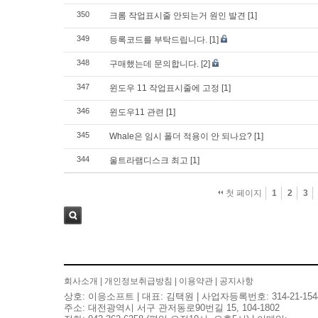
350
크롬 작업표시줄 안되는거 원인 발견
[1]
349
등록코드를 부탁드립니다.
[1]
348
구매했는데 문의합니다.
[2]
347
윈도우 11 작업표시줄에 고정
[1]
346
윈도우11 관련
[1]
345
Whale은 임시 폴더 적용이 안 되나요?
[1]
344
울트라램디스크 최고
[1]
첫 페이지
1
2
3
검색
회사소개
|
개인정보취급방침
|
이용약관
|
공지사항
상호: 이응소프트 | 대표: 김택원 | 사업자등록번호: 314-21-154
주소: 대전광역시 서구 관저동로90번길 15, 104-1802