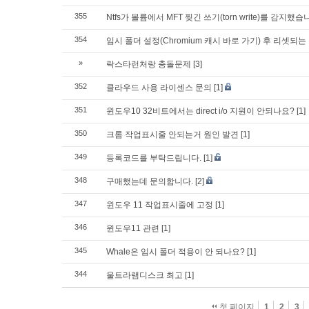
355
Ntfs가 볼륨에서 MFT 찢긴 쓰기(torn write)를 감지했습
354
임시 폴더 설정(Chromium 캐시 바로 가기) 후 리셋되는
»
락스타런처랑 충돌문제
[3]
352
클라우드 사용 라이센스 문의
[1]
351
윈도우10 32비트에서는 direct i/o 지원이 안되나요?
[1]
350
크롬 작업표시줄 안되는거 원인 발견
[1]
349
등록코드를 부탁드립니다.
[1]
348
구매했는데 문의합니다.
[2]
347
윈도우 11 작업표시줄에 고정
[1]
346
윈도우11 관련
[1]
345
Whale은 임시 폴더 적용이 안 되나요?
[1]
344
울트라램디스크 최고
[1]
첫 페이지
1
2
3