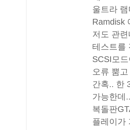
울트라 램
Ramdis
저도 관련
테스트를 
SCSI모
오류 뿜고
간혹.. 한
가능한데.
복돌판GT
플레이가