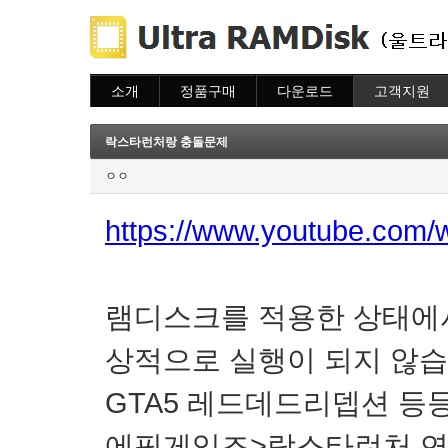
소개
정품구매
다운로드
고객지원
소개
주문하기
다운로드
도움말
주문조회
자주묻는질문
락스타런처랑 충돌문제
이용안내
질문하기
ㅇㅇ
https://www.youtube.co
램디스크를 적용한 상태에
상적으로 실행이 되지 않
GTA5 레드데드리뎁션 등
에픽게임즈>락스타런처 연