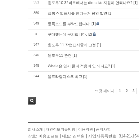
351
윈도우10 32비트에서는 direct i/o 지원이 안되나요?
[1]
350
크롬 작업표시줄 안되는거 원인 발견
[1]
349
등록코드를 부탁드립니다.
[1]
»
구매했는데 문의합니다.
[2]
347
윈도우 11 작업표시줄에 고정
[1]
346
윈도우11 관련
[1]
345
Whale은 임시 폴더 적용이 안 되나요?
[1]
344
울트라램디스크 최고
[1]
첫 페이지
1
2
3
검색
회사소개
|
개인정보취급방침
|
이용약관
|
공지사항
상호: 이응소프트 | 대표: 김택원 | 사업자등록번호: 314-21-154