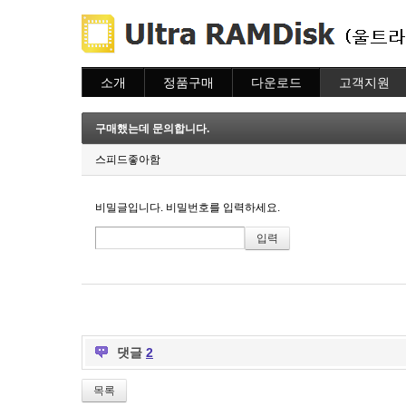
소개
정품구매
다운로드
고객지원
소개
주문하기
다운로드
도움말
주문조회
자주묻는질문
구매했는데 문의합니다.
이용안내
질문하기
스피드좋아함
비밀글입니다. 비밀번호를 입력하세요.
댓글
2
목록