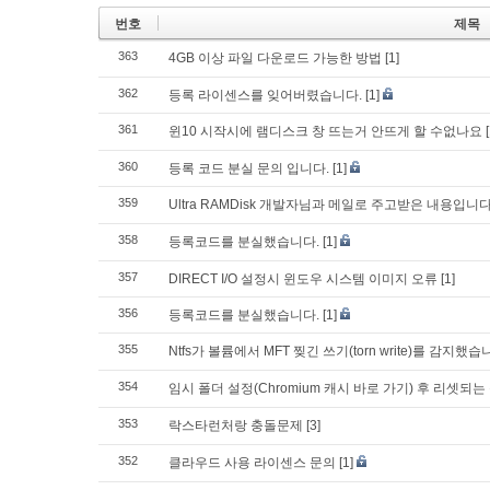
번호
제목
363
4GB 이상 파일 다운로드 가능한 방법
[1]
362
등록 라이센스를 잊어버렸습니다.
[1]
361
윈10 시작시에 램디스크 창 뜨는거 안뜨게 할 수없나요
360
등록 코드 분실 문의 입니다.
[1]
359
Ultra RAMDisk 개발자님과 메일로 주고받은 내용입
358
등록코드를 분실했습니다.
[1]
357
DIRECT I/O 설정시 윈도우 시스템 이미지 오류
[1]
356
등록코드를 분실했습니다.
[1]
355
Ntfs가 볼륨에서 MFT 찢긴 쓰기(torn write)를 감지했습
354
임시 폴더 설정(Chromium 캐시 바로 가기) 후 리셋되는
353
락스타런처랑 충돌문제
[3]
352
클라우드 사용 라이센스 문의
[1]