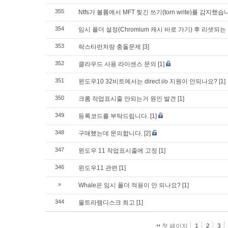
355
Ntfs가 볼륨에서 MFT 찢긴 쓰기(torn write)를 감지했습
354
임시 폴더 설정(Chromium 캐시 바로 가기) 후 리셋되는
353
락스타런처랑 충돌문제
[3]
352
클라우드 사용 라이센스 문의
[1]
351
윈도우10 32비트에서는 direct i/o 지원이 안되나요?
[1]
350
크롬 작업표시줄 안되는거 원인 발견
[1]
349
등록코드를 부탁드립니다.
[1]
348
구매했는데 문의합니다.
[2]
347
윈도우 11 작업표시줄에 고정
[1]
346
윈도우11 관련
[1]
»
Whale은 임시 폴더 적용이 안 되나요?
[1]
344
울트라램디스크 최고
[1]
첫 페이지
1
2
3