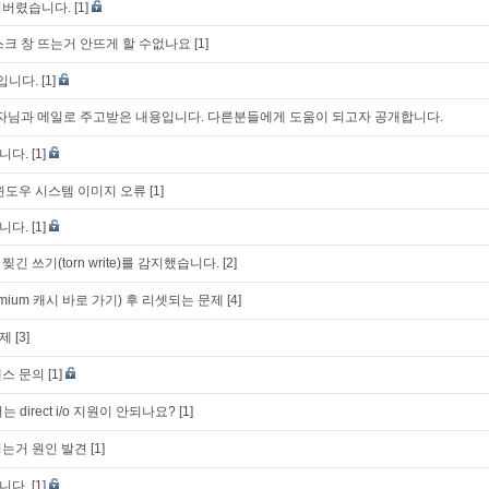
어버렸습니다.
[1]
스크 창 뜨는거 안뜨게 할 수없나요
[1]
입니다.
[1]
k 개발자님과 메일로 주고받은 내용입니다. 다른분들에게 도움이 되고자 공개합니다.
니다.
[1]
시 윈도우 시스템 이미지 오류
[1]
니다.
[1]
 찢긴 쓰기(torn write)를 감지했습니다.
[2]
mium 캐시 바로 가기) 후 리셋되는 문제
[4]
제
[3]
센스 문의
[1]
 direct i/o 지원이 안되나요?
[1]
는거 원인 발견
[1]
니다.
[1]