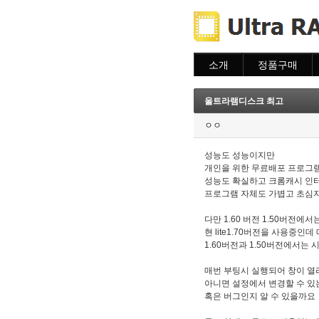
소개
정품구매
소개
주문하기
주문조회
울트라램디스크 최고
이용안내
ㅇㅇ
성능도 성능이지만
개인을 위한 무료배포 프로그
성능도 확실하고 크롬캐시 인
프로그램 자체도 가볍고 초심
다만 1.60 버전 1.50버전
현 lite1.70버전을 사용중
1.60버전과 1.50버전에서
매번 부팅시 실행되어 창이 
아니면 설정에서 변경할 수 있
혹은 버그인지 알 수 있을까요