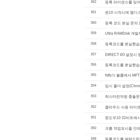
362
등록 라이센스를 잊
361
윈10 시작시에 램디
360
등록 코드 분실 문의 
359
Ultra RAMDis
358
등록코드를 분실했습
357
DIRECT I/O 설정
356
등록코드를 분실했습
355
Ntfs가 볼륨에서 MFT
354
임시 폴더 설정(Chro
353
락스타런처랑 충돌문
352
클라우드 사용 라이
351
윈도우10 32비트에서는
350
크롬 작업표시줄 안되
349
등록코드를 부탁드립