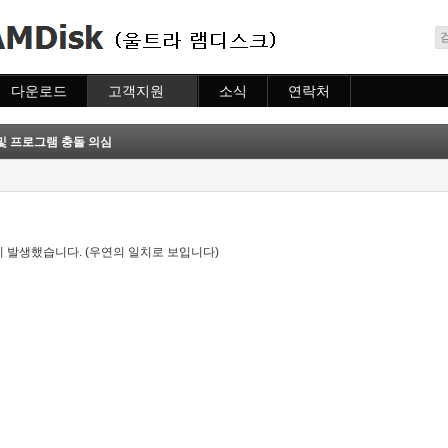
메뉴 건너뛰기
다운로드
고객지원
소식
연락처
다운로드
도움말
소식
연락처
자주묻는질문
및 프로그램 충돌 의심
질문하기
 발생했습니다. (우연의 일치로 보입니다)