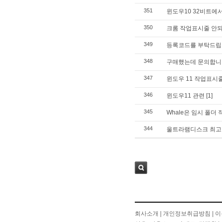
351
윈도우10 32비트에서는
350
크롬 작업표시줄 안되
349
등록코드를 부탁드립
348
구매했는데 문의합니
347
윈도우 11 작업표시
346
윈도우11 관련
[1]
345
Whale은 임시 폴더
344
울트라램디스크 최고
검색
회사소개
|
개인정보취급방침
|
이