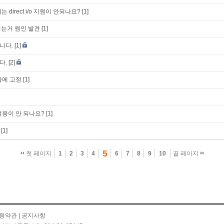
 direct i/o 지원이 안되나요?
[1]
는거 원인 발견
[1]
니다.
[1]
다.
[2]
줄에 고정
[1]
 적용이 안 되나요?
[1]
[1]
5
첫 페이지
1
2
3
4
6
7
8
9
10
끝 페이지
용약관
|
공지사항