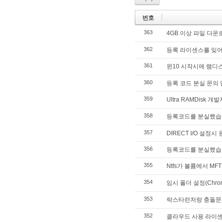
번호
363
4GB 이상 파일 다운
362
등록 라이센스를 잊
361
윈10 시작시에 램디
360
등록 코드 분실 문의 
359
Ultra RAMDis
358
등록코드를 분실했습
357
DIRECT I/O 설정
356
등록코드를 분실했습
355
Ntfs가 볼륨에서 MFT
354
임시 폴더 설정(Chro
353
락스타런처랑 충돌문
352
클라우드 사용 라이