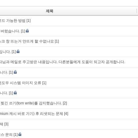
제목
로드 가능한 방법
[1]
어버렸습니다.
[1]
스크 창 뜨는거 안뜨게 할 수없나요
[1]
입니다.
[1]
k 개발자님과 메일로 주고받은 내용입니다. 다른분들에게 도움이 되고자 공개합니다.
니다.
[1]
시 윈도우 시스템 이미지 오류
[1]
니다.
[1]
 찢긴 쓰기(torn write)를 감지했습니다.
[2]
mium 캐시 바로 가기) 후 리셋되는 문제
[4]
제
[3]
센스 문의
[1]