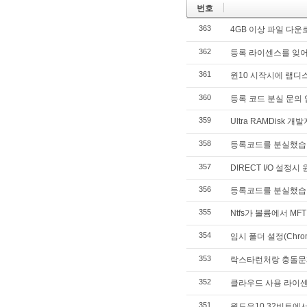
번호
363
4GB 이상 파일 다운
362
등록 라이센스를 잊
361
윈10 시작시에 램디
360
등록 코드 분실 문의 
359
Ultra RAMDis
358
등록코드를 분실했습
357
DIRECT I/O 설정
356
등록코드를 분실했습
355
Ntfs가 볼륨에서 MFT
354
임시 폴더 설정(Chro
353
락스타런처랑 충돌문
352
클라우드 사용 라이
351
윈도우10 32비트에서는