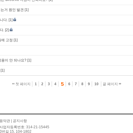
는거 원인 발견
[1]
니다.
[1]
다.
[2]
줄에 고정
[1]
 적용이 안 되나요?
[1]
[1]
5
첫 페이지
1
2
3
4
6
7
8
9
10
끝 페이지
용약관
|
공지사항
사업자등록번호: 314-21-15445
 15, 104-1802