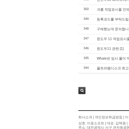
350
크롬 작업표시줄 안되
349
등록코드를 부탁드립
348
구매했는데 문의합니
347
윈도우 11 작업표시
346
윈도우11 관련
[1]
345
Whale은 임시 폴더
344
울트라램디스크 최고
검색
회사소개
|
개인정보취급방침
|
이
상호: 이응소프트 | 대표: 김택원 | 
주소: 대전광역시 서구 관저동로90번길