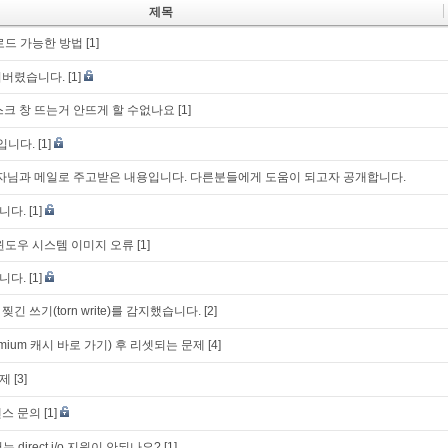
제목
로드 가능한 방법
[1]
어버렸습니다.
[1]
스크 창 뜨는거 안뜨게 할 수없나요
[1]
입니다.
[1]
k 개발자님과 메일로 주고받은 내용입니다. 다른분들에게 도움이 되고자 공개합니다.
니다.
[1]
시 윈도우 시스템 이미지 오류
[1]
니다.
[1]
 찢긴 쓰기(torn write)를 감지했습니다.
[2]
mium 캐시 바로 가기) 후 리셋되는 문제
[4]
제
[3]
센스 문의
[1]
 direct i/o 지원이 안되나요?
[1]