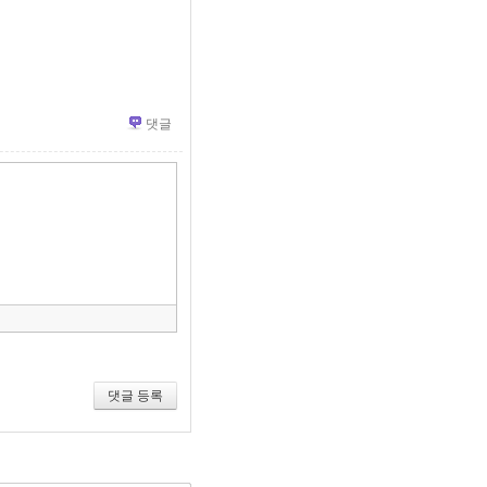
댓글
»
편
집
도
구
모
음
건
너
뛰
기
댓글 등록