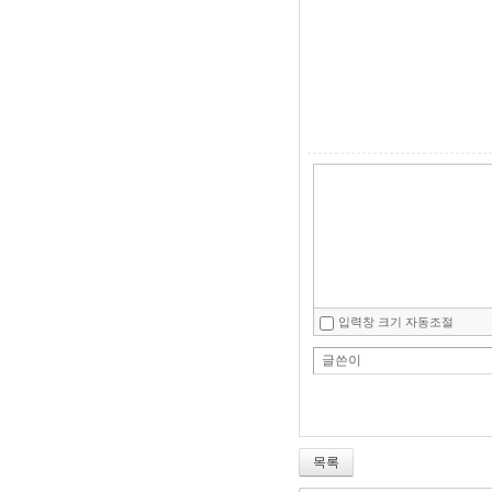
입력창 크기 자동조절
글쓴이
목록