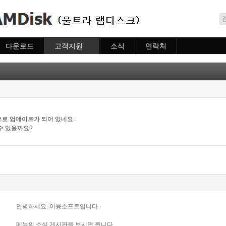
메뉴 건너뛰기
다운로드
고객지원
소식
연락처
다운로드
도움말
소식
연락처
자주묻는질문
질문하기
으로 업데이트가 되어 있네요.
수 있을까요?
안녕하세요. 이응소프트입니다.
메뉴의 소식 게시판을 보시면 됩니다.