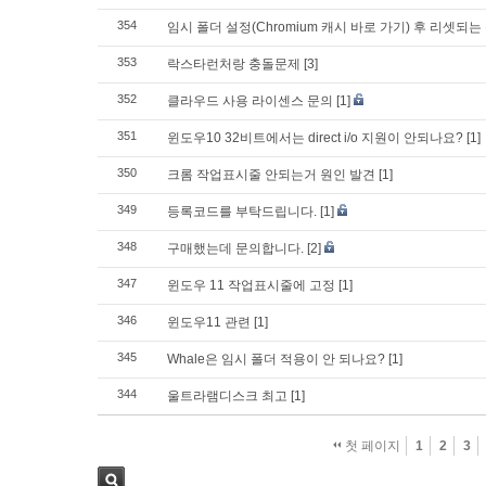
354
임시 폴더 설정(Chromium 캐시 바로 가기) 후 리셋되는
353
락스타런처랑 충돌문제
[3]
352
클라우드 사용 라이센스 문의
[1]
351
윈도우10 32비트에서는 direct i/o 지원이 안되나요?
[1]
350
크롬 작업표시줄 안되는거 원인 발견
[1]
349
등록코드를 부탁드립니다.
[1]
348
구매했는데 문의합니다.
[2]
347
윈도우 11 작업표시줄에 고정
[1]
346
윈도우11 관련
[1]
345
Whale은 임시 폴더 적용이 안 되나요?
[1]
344
울트라램디스크 최고
[1]
첫 페이지
1
2
3