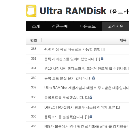
소개
정품구매
다운로드
고객지원
소개
주문하기
다운로드
도움말
주문조회
자주묻는질문
번호
제목
이용안내
질문하기
363
4GB 이상 파일 다운로드 가능한 방법
[1]
362
등록 라이센스를 잊어버렸습니다.
[1]
361
윈10 시작시에 램디스크 창 뜨는거 안뜨게 할 수없나요
360
등록 코드 분실 문의 입니다.
[1]
359
Ultra RAMDisk 개발자님과 메일로 주고받은 내용입
358
등록코드를 분실했습니다.
[1]
357
DIRECT I/O 설정시 윈도우 시스템 이미지 오류
[1]
356
등록코드를 분실했습니다.
[1]
355
Ntfs가 볼륨에서 MFT 찢긴 쓰기(torn write)를 감지했습