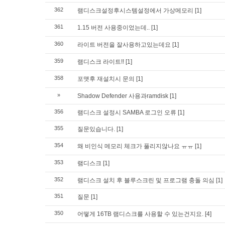
362
램디스크설정후시스템설정에서 가상메모리
[1]
361
1.15 버전 사용중이었는데..
[1]
360
라이트 버전을 잘사용하고있는데요
[1]
359
램디스크 라이트!!
[1]
358
포맷후 재설치시 문의
[1]
»
Shadow Defender 사용과ramdisk
[1]
356
램디스크 설정시 SAMBA 로그인 오류
[1]
355
질문있습니다.
[1]
354
왜 비인식 메모리 체크가 풀리지않나요 ㅠㅠ
[1]
353
램디스크
[1]
352
램디스크 설치 후 블루스크린 및 프로그램 충돌 의심
[1]
351
질문
[1]
350
어떻게 16TB 램디스크를 사용할 수 있는건지요.
[4]