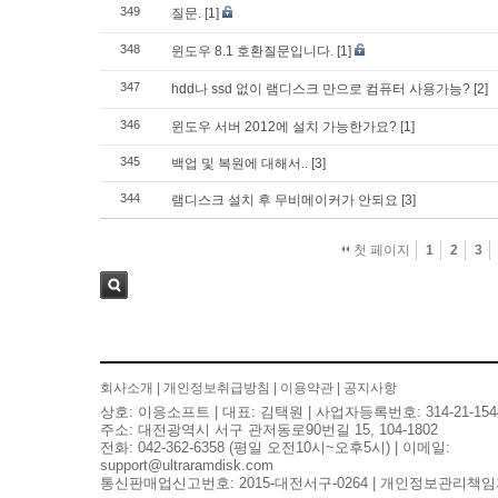
349
질문.
[1]
348
윈도우 8.1 호환질문입니다.
[1]
347
hdd나 ssd 없이 램디스크 만으로 컴퓨터 사용가능?
[2]
346
윈도우 서버 2012에 설치 가능한가요?
[1]
345
백업 및 복원에 대해서..
[3]
344
램디스크 설치 후 무비메이커가 안되요
[3]
첫 페이지
1
2
3
검색
회사소개
|
개인정보취급방침
|
이용약관
|
공지사항
상호: 이응소프트 | 대표: 김택원 | 사업자등록번호: 314-21-154
주소: 대전광역시 서구 관저동로90번길 15, 104-1802
전화: 042-362-6358 (평일 오전10시~오후5시) | 이메일:
support@ultraramdisk.com
통신판매업신고번호: 2015-대전서구-0264 | 개인정보관리책임