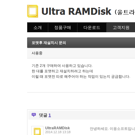
소개
정품구매
다운로드
고객지원
소개
주문하기
다운로드
도움말
주문조회
자주묻는질문
포맷후 재설치시 문의
이용안내
질문하기
사용중
기존 2개 구매하여 사용하고 있습니다.
한 대를 포맷하고 재설치하려고 하는데
이럴 때 포맷전 따로 해주어야 하는 작업이 있는지 궁금합니다.
댓글
1
UltraRAMDisk
안녕하세요. 이응소프트입니
2014.12.18 13:18