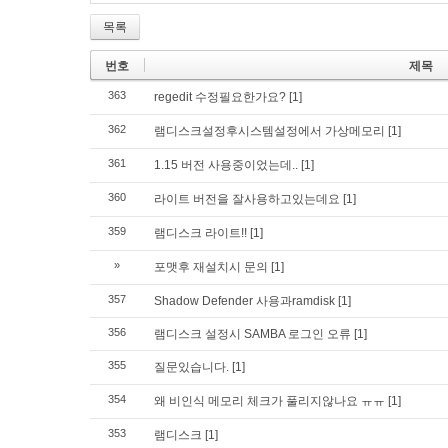
목록
번호
제목
363
regedit 수정필요한가요?
[1]
362
램디스크설정후시스템설정에서 가상메모리
[1]
361
1.15 버전 사용중이었는데..
[1]
360
라이트 버전을 잘사용하고있는데요
[1]
359
램디스크 라이트!!
[1]
»
포맷후 재설치시 문의
[1]
357
Shadow Defender 사용과ramdisk
[1]
356
램디스크 설정시 SAMBA 로그인 오류
[1]
355
질문있습니다.
[1]
354
왜 비인식 메모리 체크가 풀리지않나요 ㅠㅠ
[1]
353
램디스크
[1]