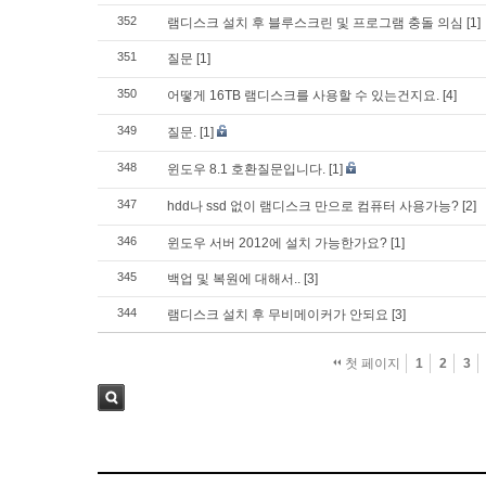
352
램디스크 설치 후 블루스크린 및 프로그램 충돌 의심
[1]
351
질문
[1]
350
어떻게 16TB 램디스크를 사용할 수 있는건지요.
[4]
349
질문.
[1]
348
윈도우 8.1 호환질문입니다.
[1]
347
hdd나 ssd 없이 램디스크 만으로 컴퓨터 사용가능?
[2]
346
윈도우 서버 2012에 설치 가능한가요?
[1]
345
백업 및 복원에 대해서..
[3]
344
램디스크 설치 후 무비메이커가 안되요
[3]
첫 페이지
1
2
3
검색