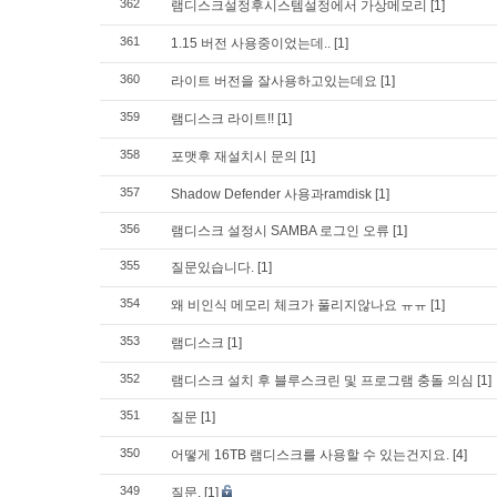
362
램디스크설정후시스템설정에서 가상메모리
[1]
361
1.15 버전 사용중이었는데..
[1]
360
라이트 버전을 잘사용하고있는데요
[1]
359
램디스크 라이트!!
[1]
358
포맷후 재설치시 문의
[1]
357
Shadow Defender 사용과ramdisk
[1]
356
램디스크 설정시 SAMBA 로그인 오류
[1]
355
질문있습니다.
[1]
354
왜 비인식 메모리 체크가 풀리지않나요 ㅠㅠ
[1]
353
램디스크
[1]
352
램디스크 설치 후 블루스크린 및 프로그램 충돌 의심
[1]
351
질문
[1]
350
어떻게 16TB 램디스크를 사용할 수 있는건지요.
[4]
349
질문.
[1]