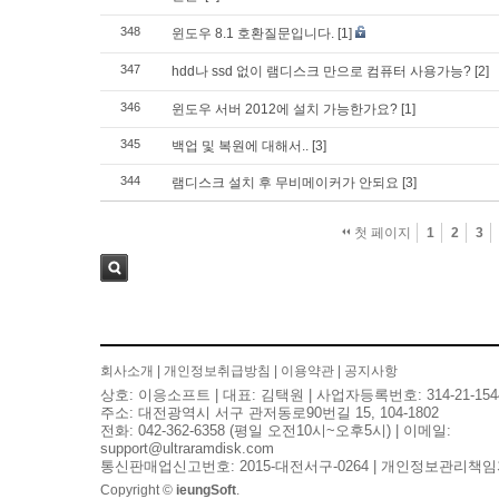
348
윈도우 8.1 호환질문입니다.
[1]
347
hdd나 ssd 없이 램디스크 만으로 컴퓨터 사용가능?
[2]
346
윈도우 서버 2012에 설치 가능한가요?
[1]
345
백업 및 복원에 대해서..
[3]
344
램디스크 설치 후 무비메이커가 안되요
[3]
첫 페이지
1
2
3
검색
회사소개
|
개인정보취급방침
|
이용약관
|
공지사항
상호: 이응소프트 | 대표: 김택원 | 사업자등록번호: 314-21-154
주소: 대전광역시 서구 관저동로90번길 15, 104-1802
전화: 042-362-6358 (평일 오전10시~오후5시) | 이메일:
support@ultraramdisk.com
통신판매업신고번호: 2015-대전서구-0264 | 개인정보관리책임
Copyright ©
ieungSoft
.