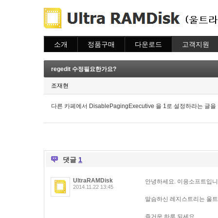
소개
정품구매
다운로드
고객지원
소개
주문하기
다운로드
도움말
주문조회
자주묻는질문
regedit 수정필요한가요?
이용안내
질문하기
조재현
다른 카페에서 DisablePagingExecutive 을 1로 설정하
댓글
1
UltraRAMDisk
안녕하세요. 이응소프트입니
2014.11.22 13:45
말슴하신 레지스트리는 울트
즐거운 하루 되세요.