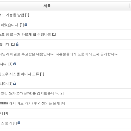
제목
로드 가능한 방법
[1]
어버렸습니다.
[1]
스크 창 뜨는거 안뜨게 할 수없나요
[1]
입니다.
[1]
k 개발자님과 메일로 주고받은 내용입니다. 다른분들에게 도움이 되고자 공개합니다.
니다.
[1]
시 윈도우 시스템 이미지 오류
[1]
니다.
[1]
 찢긴 쓰기(torn write)를 감지했습니다.
[2]
mium 캐시 바로 가기) 후 리셋되는 문제
[4]
제
[3]
센스 문의
[1]