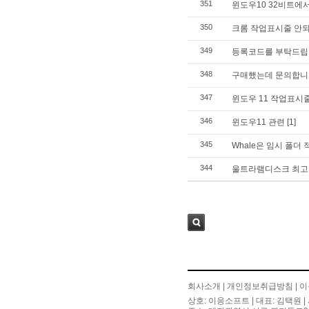
351
윈도우10 32비트에서는
350
크롬 작업표시줄 안되
349
등록코드를 부탁드립
348
구매했는데 문의합니
347
윈도우 11 작업표시
346
윈도우11 관련
[1]
345
Whale은 임시 폴더
344
울트라램디스크 최고
검색
회사소개
|
개인정보취급방침
|
이
상호: 이응소프트 | 대표: 김택원 | 