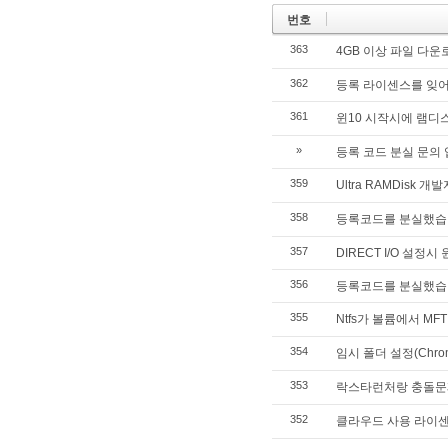
번호
363
4GB 이상 파일 다운
362
등록 라이센스를 잊
361
윈10 시작시에 램디
»
등록 코드 분실 문의 
359
Ultra RAMDis
358
등록코드를 분실했습
357
DIRECT I/O 설정
356
등록코드를 분실했습
355
Ntfs가 볼륨에서 MFT
354
임시 폴더 설정(Chro
353
락스타런처랑 충돌문
352
클라우드 사용 라이