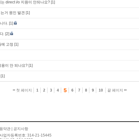
 direct i/o 지원이 안되나요?
[1]
는거 원인 발견
[1]
니다.
[1]
다.
[2]
줄에 고정
[1]
 적용이 안 되나요?
[1]
[1]
5
첫 페이지
1
2
3
4
6
7
8
9
10
끝 페이지
용약관
|
공지사항
사업자등록번호: 314-21-15445