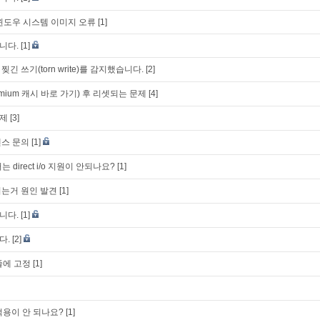
시 윈도우 시스템 이미지 오류
[1]
니다.
[1]
 찢긴 쓰기(torn write)를 감지했습니다.
[2]
mium 캐시 바로 가기) 후 리셋되는 문제
[4]
제
[3]
센스 문의
[1]
 direct i/o 지원이 안되나요?
[1]
는거 원인 발견
[1]
니다.
[1]
다.
[2]
줄에 고정
[1]
 적용이 안 되나요?
[1]