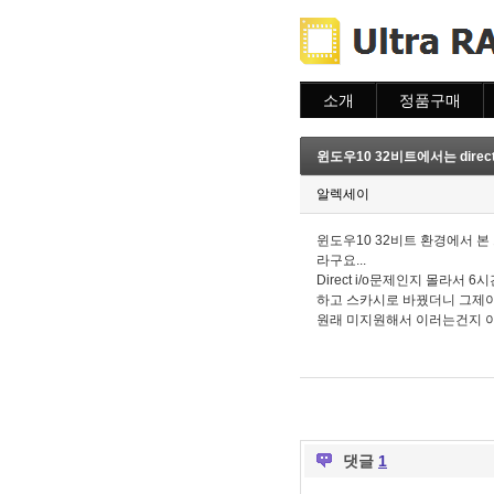
소개
정품구매
소개
주문하기
주문조회
윈도우10 32비트에서는 direc
이용안내
알렉세이
윈도우10 32비트 환경에서 본
라구요...
Direct i/o문제인지 몰
하고 스카시로 바꿨더니 그제
원래 미지원해서 이러는건지 
댓글
1