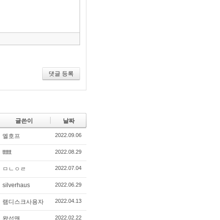
구
모
음
건
너
뛰
기
댓글 등록
글쓴이
날짜
2022.09.06
엘호프
tttttt
2022.08.29
2022.07.04
ㅁㄴㅇㄹ
silverhaus
2022.06.29
2022.04.13
램디스크사용자
2022.02.22
왔섭맨