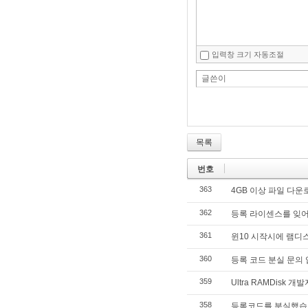
입력창 크기 자동조절
글쓴이
목록
번호
363
4GB 이상 파일 다운
362
등록 라이센스를 잊
361
윈10 시작시에 램디
360
등록 코드 분실 문의 
359
Ultra RAMDis
358
등록코드를 분실했습