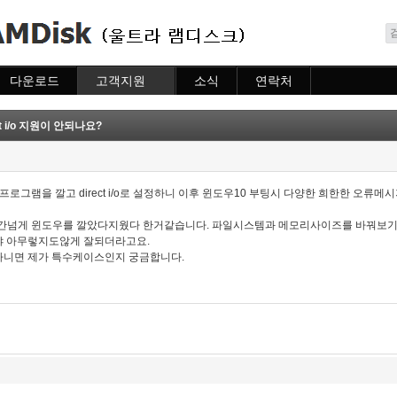
메뉴 건너뛰기
다운로드
고객지원
소식
연락처
다운로드
도움말
소식
연락처
자주묻는질문
t i/o 지원이 안되나요?
질문하기
 프로그램을 깔고 direct i/o로 설정하니 이후 윈도우10 부팅시 다양한 희한한 오
라서 6시간넘게 윈도우를 깔았다지웠다 한거같습니다. 파일시스템과 메모리사이즈를 바꿔
야 아무렇지도않게 잘되더라고요.
아니면 제가 특수케이스인지 궁금합니다.