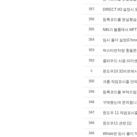
357
DIRECT I/O 설정
356
등록코드를 분실했습
355
Ntfs가 볼륨에서 MFT
354
임시 폴더 설정(Chro
353
락스타런처랑 충돌문
352
클라우드 사용 라이
»
윈도우10 32비트에서는
350
크롬 작업표시줄 안되
349
등록코드를 부탁드립
348
구매했는데 문의합니
347
윈도우 11 작업표시
346
윈도우11 관련
[1]
345
Whale은 임시 폴더