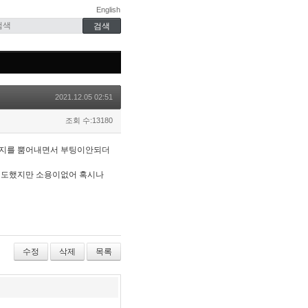
English
2021.12.05 02:51
조회 수:13180
류메시지를 뿜어내면서 부팅이안되더
보기도했지만 소용이없어 혹시나
수정
삭제
목록