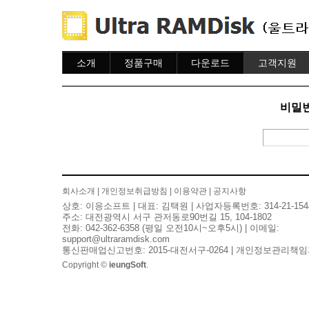
소개
정품구매
다운로드
고객지원
소개
주문하기
다운로드
도움말
주문조회
자주묻는질문
비밀번
이용안내
질문하기
회사소개
|
개인정보취급방침
|
이용약관
|
공지사항
상호: 이응소프트 | 대표: 김택원 | 사업자등록번호: 314-21-154
주소: 대전광역시 서구 관저동로90번길 15, 104-1802
전화: 042-362-6358 (평일 오전10시~오후5시) | 이메일:
support@ultraramdisk.com
통신판매업신고번호: 2015-대전서구-0264 | 개인정보관리책임
Copyright ©
ieungSoft
.