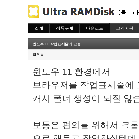
소개
정품구매
다운로드
고객지원
소개
주문하기
다운로드
도움말
주문조회
자주묻는질문
윈도우 11 작업표시줄에 고정
이용안내
질문하기
작은용
윈도우 11 환경에서
브라우저를 작업표시줄에
캐시 폴더 생성이 되질 않
보통은 편의를 위해서 크
으로 해두고 작업하실텐데