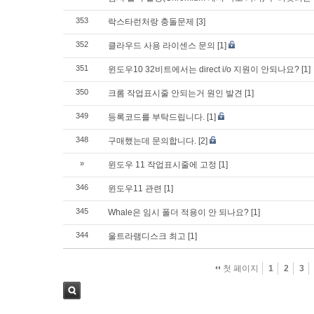
353
락스타런처랑 충돌문제
[3]
352
클라우드 사용 라이센스 문의
[1]
351
윈도우10 32비트에서는 direct i/o 지원이 안되나요?
[1]
350
크롬 작업표시줄 안되는거 원인 발견
[1]
349
등록코드를 부탁드립니다.
[1]
348
구매했는데 문의합니다.
[2]
»
윈도우 11 작업표시줄에 고정
[1]
346
윈도우11 관련
[1]
345
Whale은 임시 폴더 적용이 안 되나요?
[1]
344
울트라램디스크 최고
[1]
첫 페이지
1
2
3
검색