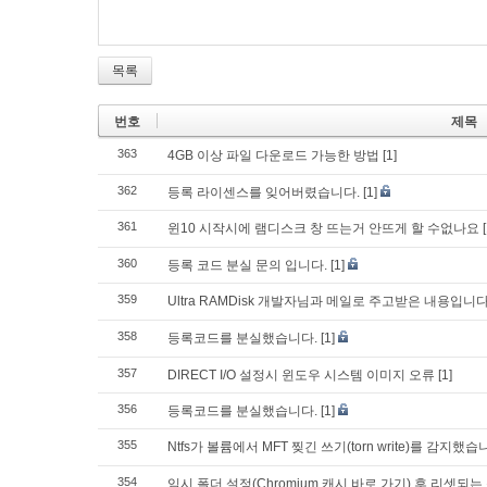
목록
번호
제목
363
4GB 이상 파일 다운로드 가능한 방법
[1]
362
등록 라이센스를 잊어버렸습니다.
[1]
361
윈10 시작시에 램디스크 창 뜨는거 안뜨게 할 수없나요
360
등록 코드 분실 문의 입니다.
[1]
359
Ultra RAMDisk 개발자님과 메일로 주고받은 내용입
358
등록코드를 분실했습니다.
[1]
357
DIRECT I/O 설정시 윈도우 시스템 이미지 오류
[1]
356
등록코드를 분실했습니다.
[1]
355
Ntfs가 볼륨에서 MFT 찢긴 쓰기(torn write)를 감지했습
354
임시 폴더 설정(Chromium 캐시 바로 가기) 후 리셋되는