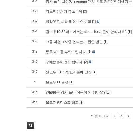
354
임시 폴더 설정(Chromium 캐시 바로 가기) 후 리셋되는
353
락스타런처랑 충돌문제
[3]
352
클라우드 사용 라이센스 문의
[1]
351
윈도우10 32비트에서는 direct i/o 지원이 안되나요?
[1]
350
크롬 작업표시줄 안되는거 원인 발견
[1]
349
등록코드를 부탁드립니다.
[1]
348
구매했는데 문의합니다.
[2]
347
윈도우 11 작업표시줄에 고정
[1]
»
윈도우11 관련
[1]
345
Whale은 임시 폴더 적용이 안 되나요?
[1]
344
울트라램디스크 최고
[1]
첫 페이지
1
2
3
검색