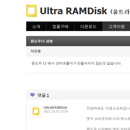
소개
정품구매
다운로드
고객지원
소개
주문하기
다운로드
도움말
주문조회
자주묻는질문
윈도우11 관련
이용안내
질문하기
작은용
윈도우 11 에서 인터넷폴더가 만들어지지 않는것 같습니다.
댓글
1
UltraRAMDisk
안녕하세요. 이응소프트입니
2021.10.07 13:59
엣지 브라우저에 시작 부스트
윈도우 시작부터 엣지 브라