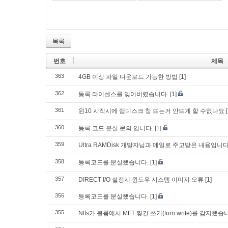
목록
번호
제목
363
4GB 이상 파일 다운로드 가능한 방법
[1]
362
등록 라이센스를 잊어버렸습니다.
[1]
361
윈10 시작시에 램디스크 창 뜨는거 안뜨게 할 수없나요
360
등록 코드 분실 문의 입니다.
[1]
359
Ultra RAMDisk 개발자님과 메일로 주고받은 내용입
358
등록코드를 분실했습니다.
[1]
357
DIRECT I/O 설정시 윈도우 시스템 이미지 오류
[1]
356
등록코드를 분실했습니다.
[1]
355
Ntfs가 볼륨에서 MFT 찢긴 쓰기(torn write)를 감지했습