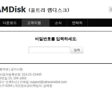
메뉴 건너뛰기
다운로드
고객지원
소식
연락처
다운로드
도움말
소식
연락처
자주묻는질문
비밀번호를 입력하세요.
질문하기
용약관
|
공지사항
사업자등록번호: 314-21-15445
 15, 104-1802
10시~오후5시) | 이메일:
support@ultraramdisk.com
구-0264 | 개인정보관리책임자: 김택원