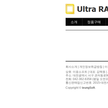
소개
정품구매
소개
주문하기
주문조회
이용안내
회사소개
|
개인정보취급방침
|
이
상호: 이응소프트 | 대표: 김택원 | 
주소: 대전광역시 서구 관저동로90번길
전화: 042-362-6358 (평일 오전
통신판매업신고번호: 2015-대전서
Copyright ©
ieungSoft
.