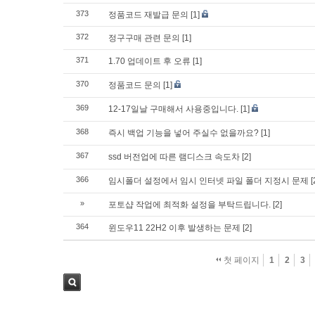
373
정품코드 재발급 문의
[1]
372
정구구매 관련 문의
[1]
371
1.70 업데이트 후 오류
[1]
370
정품코드 문의
[1]
369
12-17일날 구매해서 사용중입니다.
[1]
368
즉시 백업 기능을 넣어 주실수 없을까요?
[1]
367
ssd 버전업에 따른 램디스크 속도차
[2]
366
임시폴더 설정에서 임시 인터넷 파일 폴더 지정시 문제
[
»
포토샵 작업에 최적화 설정을 부탁드립니다.
[2]
364
윈도우11 22H2 이후 발생하는 문제
[2]
첫 페이지
1
2
3
검색