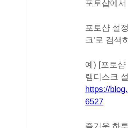
포토샵에서 
포토샵 설정
크'로 검색
예) [포토
램디스크 
https://blo
6527
즐거운 하루