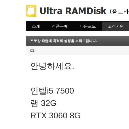
소개
정품구매
다운로드
고객지원
소개
주문하기
다운로드
도움말
주문조회
자주묻는질문
포토샵 작업에 최적화 설정을 부탁드립니다.
이용안내
질문하기
izz
안녕하세요.
인텔i5 7500
램 32G
RTX 3060 8G