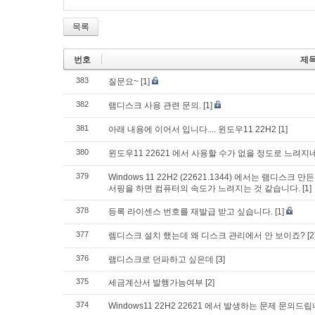
목록
번호
제
383
질문요~
[1]
382
램디스크 사용 관련 문의.
[1]
381
아래 내용에 이어서 입니다.... 윈도우11 22H2
[1]
380
윈도우11 22621 에서 사용할 수가 없을 정도로 느려지
379
Windows 11 22H2 (22621.1344) 에서는 램
서핑을 하면 컴퓨터의 속도가 느려지는 것 같습니다.
[1]
378
등록 라이센스 번호를 재발급 받고 싶습니다.
[1]
377
렘디스크 설치 했는데 왜 디스크 관리에서 안 보이죠?
[2
376
램디스크로 던파하고 싶은데
[3]
375
세금계산서 발행가능여부
[2]
374
Windows11 22H2 22621 에서 발생하는 문제 문의드립