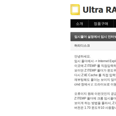
소개
정품구매
소개
주문하기
주문조회
임시폴더 설정에서 임시 인터넷
이용안내
허리디스크
안녕하세요.
임시 폴더에서 -> Internet Ex
이곳에 Z:\TEMP 를 직접입력
보이던 Z:\TEMP 폴더가 윈
다시 Z:\IE Cache 를 직접 
재부팅해도 폴더는 보이지 않지
cmd 창에서 z: 드라이브로 이
오류이지 원래 이런것인지 궁금
Z:\TEMP 폴더에 크롬 임시
보이게 하는 방법을 몰라서, Z
버전은 1.70 윈도우10 사용합니다