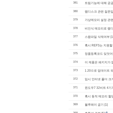
381
트림기능에 대해 궁
380
램디스크 관련 질문입
379
가상메모리 설정 관
378
비인식 메모리로 램
377
스왑파일 삭제여부
[1
376
혹시 REFS는 지원
375
정품등록코드 잊엇어
374
이 제품은 패키지가 
373
1.20으로 업데이트 
372
임시 인터넷 폴더 크
371
윈도우7 32비트 4기
370
혹시 동적 메모리 할당
369
블루레이 굽기
[1]
368