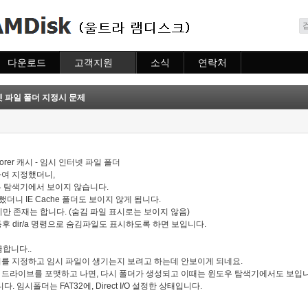
메뉴 건너뛰기
다운로드
고객지원
소식
연락처
다운로드
도움말
소식
연락처
자주묻는질문
 파일 폴더 지정시 문제
질문하기
plorer 캐시 - 임시 인터넷 파일 폴더
하여 지정했더니,
도우 탐색기에서 보이지 않습니다.
입력했더니 IE Cache 폴더도 보이지 않게 됩니다.
만 존재는 합니다. (숨김 파일 표시로는 보이지 않음)
동후 dir/a 명령으로 숨김파일도 표시하도록 하면 보입니다.
합니다..
폴더를 지정하고 임시 파일이 생기는지 보려고 하는데 안보이게 되네요.
:\ 드라이브를 포맷하고 나면, 다시 폴더가 생성되고 이때는 윈도우 탐색기에서도 보입
. 임시폴더는 FAT32에, Direct I/O 설정한 상태입니다.