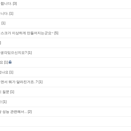
금합니다.
[3]
니다.
[1]
련
[1]
디스크가 이상하게 만들어지는군요~
[5]
]
할 생각있으신지요?
[1]
요
[1]
없나요
[1]
되면서 뭐가 달라진거죠..?
[1]
기 질문
[1]
가
[1]
 성능 관련해서...
[2]