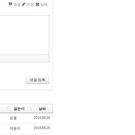
댓글
수정
삭제
»
편
집
도
구
모
음
건
너
뛰
기
댓글 등록
글쓴이
날짜
2014.08.20
르릉
2014.08.25
애용자