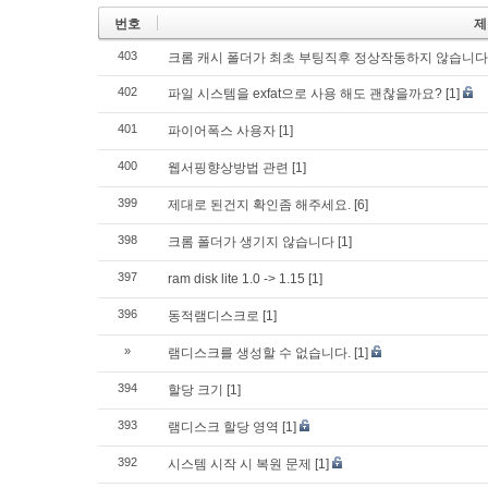
번호
제
403
크롬 캐시 폴더가 최초 부팅직후 정상작동하지 않습니다
402
파일 시스템을 exfat으로 사용 해도 괜찮을까요?
[1]
401
파이어폭스 사용자
[1]
400
웹서핑향상방법 관련
[1]
399
제대로 된건지 확인좀 해주세요.
[6]
398
크롬 폴더가 생기지 않습니다
[1]
397
ram disk lite 1.0 -> 1.15
[1]
396
동적램디스크로
[1]
»
램디스크를 생성할 수 없습니다.
[1]
394
할당 크기
[1]
393
램디스크 할당 영역
[1]
392
시스템 시작 시 복원 문제
[1]