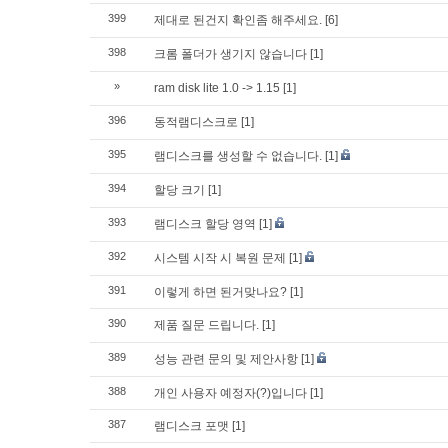
399
제대로 된건지 확인좀 해주세요.
[6]
398
크롬 폴더가 생기지 않습니다
[1]
»
ram disk lite 1.0 -> 1.15
[1]
396
동적램디스크로
[1]
395
램디스크를 생성할 수 없습니다.
[1]
394
할당 크기
[1]
393
램디스크 할당 영역
[1]
392
시스템 시작 시 복원 문제
[1]
391
이렇게 하면 된거맞나요?
[1]
390
제품 질문 드립니다.
[1]
389
성능 관련 문의 및 제안사항
[1]
388
개인 사용자 예정자(?)입니다
[1]
387
램디스크 포맷
[1]