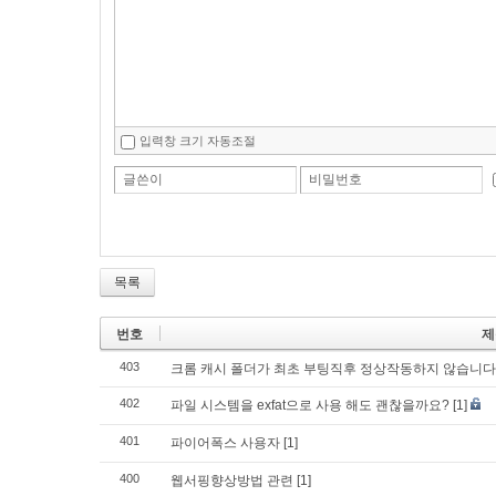
입력창 크기 자동조절
글쓴이
비밀번호
목록
번호
제
403
크롬 캐시 폴더가 최초 부팅직후 정상작동하지 않습니다
402
파일 시스템을 exfat으로 사용 해도 괜찮을까요?
[1]
401
파이어폭스 사용자
[1]
400
웹서핑향상방법 관련
[1]