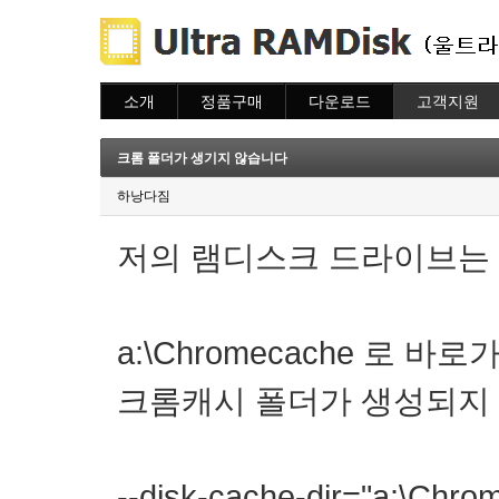
소개
정품구매
다운로드
고객지원
소개
주문하기
다운로드
도움말
주문조회
자주묻는질문
크롬 폴더가 생기지 않습니다
이용안내
질문하기
하낭다짐
저의 램디스크 드라이브는 
a:\Chromecache 로
크롬캐시 폴더가 생성되지
--disk-cache-dir="a: