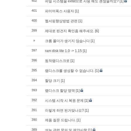
402
파일 시스템을 exfat으로 사용 해도 괜찮을까요?
[1]
401
파이어폭스 사용자
[1]
400
웹서핑향상방법 관련
[1]
399
제대로 된건지 확인좀 해주세요.
[6]
»
크롬 폴더가 생기지 않습니다
[1]
397
ram disk lite 1.0 -> 1.15
[1]
396
동적램디스크로
[1]
395
램디스크를 생성할 수 없습니다.
[1]
394
할당 크기
[1]
393
램디스크 할당 영역
[1]
392
시스템 시작 시 복원 문제
[1]
391
이렇게 하면 된거맞나요?
[1]
390
제품 질문 드립니다.
[1]
389
성능 관련 문의 및 제안사항
[1]