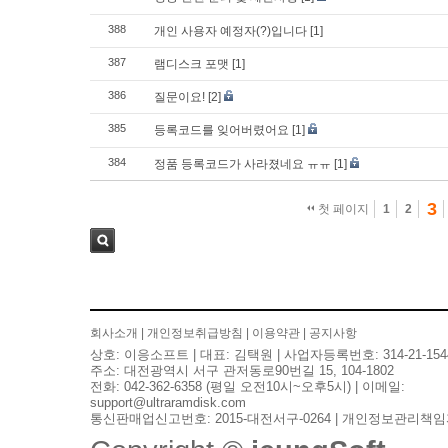
388
개인 사용자 예정자(?)입니다
[1]
387
램디스크 포맷
[1]
386
질문이요!
[2]
385
등록코드를 잊어버렸어요
[1]
384
정품 등록코드가 사라졌네요 ㅠㅠ
[1]
3
첫 페이지
1
2
검색
회사소개
|
개인정보취급방침
|
이용약관
|
공지사항
상호: 이응소프트 | 대표: 김택원 | 사업자등록번호: 314-21-154
주소: 대전광역시 서구 관저동로90번길 15, 104-1802
전화: 042-362-6358 (평일 오전10시~오후5시) | 이메일:
support@ultraramdisk.com
통신판매업신고번호: 2015-대전서구-0264 | 개인정보관리책임