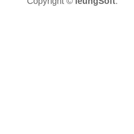
Copyright ©
ieungSoft
.