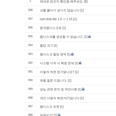
»
제대로 된건지 확인좀 해주세요.
[6]
398
크롬 폴더가 생기지 않습니다
[1]
397
ram disk lite 1.0 -> 1.15
[1]
396
동적램디스크로
[1]
395
램디스크를 생성할 수 없습니다.
[1]
394
할당 크기
[1]
393
램디스크 할당 영역
[1]
392
시스템 시작 시 복원 문제
[1]
391
이렇게 하면 된거맞나요?
[1]
390
제품 질문 드립니다.
[1]
389
성능 관련 문의 및 제안사항
[1]
388
개인 사용자 예정자(?)입니다
[1]
387
램디스크 포맷
[1]
386
질문이요!
[2]