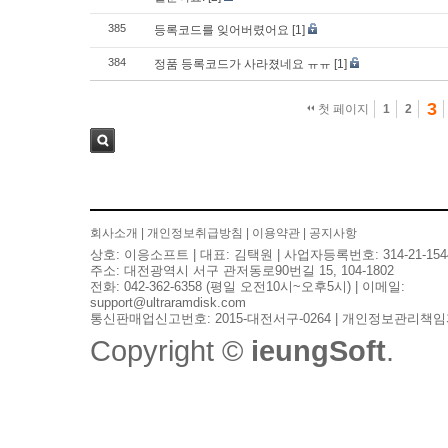
385
등록코드를 잊어버렸어요
[1]
384
정품 등록코드가 사라졌네요 ㅠㅠ
[1]
3
첫 페이지
1
2
검색
회사소개
|
개인정보취급방침
|
이용약관
|
공지사항
상호: 이응소프트 | 대표: 김택원 | 사업자등록번호: 314-21-154
주소: 대전광역시 서구 관저동로90번길 15, 104-1802
전화: 042-362-6358 (평일 오전10시~오후5시) | 이메일:
support@ultraramdisk.com
통신판매업신고번호: 2015-대전서구-0264 | 개인정보관리책임
Copyright ©
ieungSoft
.