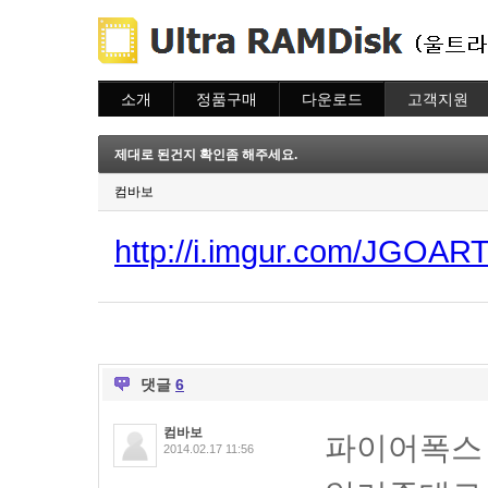
소개
정품구매
다운로드
고객지원
소개
주문하기
다운로드
도움말
주문조회
자주묻는질문
제대로 된건지 확인좀 해주세요.
이용안내
질문하기
컴바보
http://i.imgur.com/JGOART
댓글
6
컴바보
파이어폭스
2014.02.17 11:56