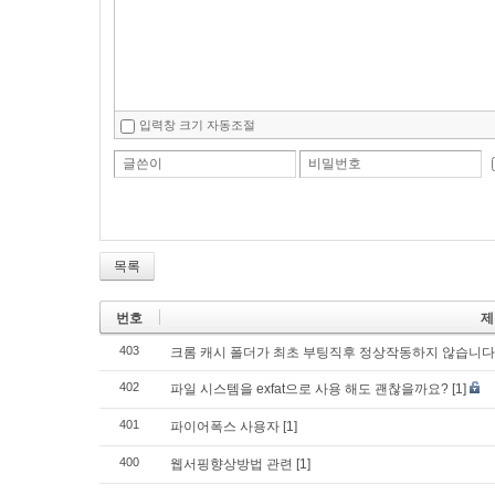
입력창 크기 자동조절
글쓴이
비밀번호
목록
번호
제
403
크롬 캐시 폴더가 최초 부팅직후 정상작동하지 않습니다
402
파일 시스템을 exfat으로 사용 해도 괜찮을까요?
[1]
401
파이어폭스 사용자
[1]
400
웹서핑향상방법 관련
[1]