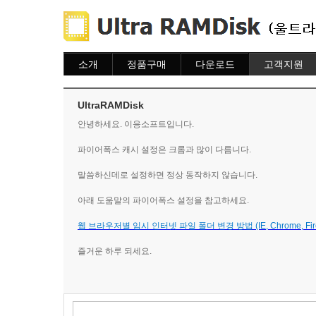
소개
정품구매
다운로드
고객지원
소개
주문하기
다운로드
도움말
주문조회
자주묻는질문
UltraRAMDisk
이용안내
질문하기
안녕하세요. 이응소프트입니다.
파이어폭스 캐시 설정은 크롬과 많이 다름니다.
말씀하신데로 설정하면 정상 동작하지 않습니다.
아래 도움말의 파이어폭스 설정을 참고하세요.
웹 브라우저별 임시 인터넷 파일 폴더 변경 방법 (IE, Chrome, Firefo
즐거운 하루 되세요.