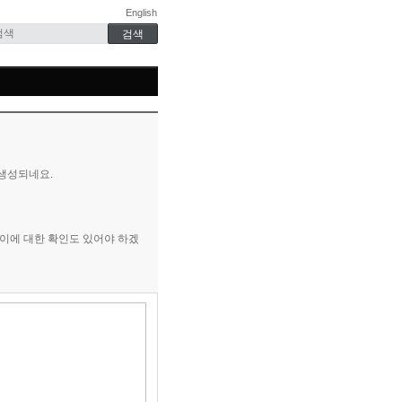
English
 생성되네요.
,이에 대한 확인도 있어야 하겠
»
편
집
도
구
모
음