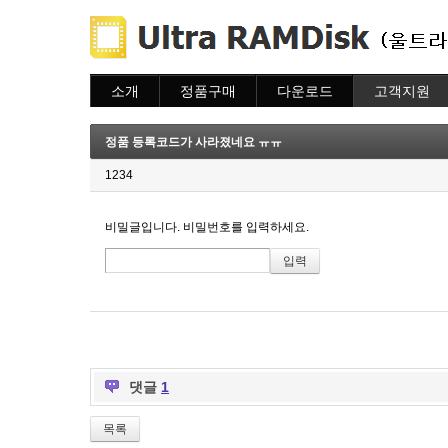
소개
정품구매
다운로드
고객지원
소개
주문하기
다운로드
도움말
주문조회
자주묻는질문
정품 등록코드가 사라졌네요 ㅠㅠ
이용안내
질문하기
1234
비밀글입니다. 비밀번호를 입력하세요.
댓글
1
목록