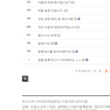
391
이렇게 하면 된거맞나요?
[1]
390
제품 질문 드립니다.
[1]
389
성능 관련 문의 및 제안사항
[1]
388
개인 사용자 예정자(?)입니다
[1]
387
램디스크 포맷
[1]
386
질문이요!
[2]
385
등록코드를 잊어버렸어요
[1]
»
정품 등록코드가 사라졌네요 ㅠㅠ
[1]
3
첫 페이지
1
2
검색
회사소개
|
개인정보취급방침
|
이용약관
|
공지사항
상호: 이응소프트 | 대표: 김택원 | 사업자등록번호: 314-21-154