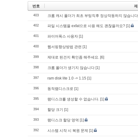
번호
제
403
크롬 캐시 폴더가 최초 부팅직후 정상작동하지 않습니다
402
파일 시스템을 exfat으로 사용 해도 괜찮을까요?
[1]
401
파이어폭스 사용자
[1]
400
웹서핑향상방법 관련
[1]
399
제대로 된건지 확인좀 해주세요.
[6]
398
크롬 폴더가 생기지 않습니다
[1]
397
ram disk lite 1.0 -> 1.15
[1]
396
동적램디스크로
[1]
395
램디스크를 생성할 수 없습니다.
[1]
394
할당 크기
[1]
393
램디스크 할당 영역
[1]
392
시스템 시작 시 복원 문제
[1]