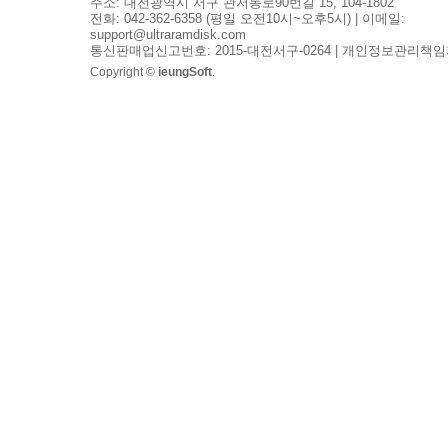
주소: 대전광역시 서구 관저동로90번길 15, 104-1802
전화: 042-362-6358 (평일 오전10시~오후5시) | 이메일:
support@ultraramdisk.com
통신판매업신고번호: 2015-대전서구-0264 | 개인정보관리책임
Copyright ©
ieungSoft
.