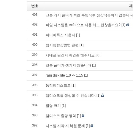
번호
제
403
크롬 캐시 폴더가 최초 부팅직후 정상작동하지 않습니다
402
파일 시스템을 exfat으로 사용 해도 괜찮을까요?
[1]
401
파이어폭스 사용자
[1]
400
웹서핑향상방법 관련
[1]
399
제대로 된건지 확인좀 해주세요.
[6]
398
크롬 폴더가 생기지 않습니다
[1]
397
ram disk lite 1.0 -> 1.15
[1]
396
동적램디스크로
[1]
395
램디스크를 생성할 수 없습니다.
[1]
394
할당 크기
[1]
393
램디스크 할당 영역
[1]
392
시스템 시작 시 복원 문제
[1]