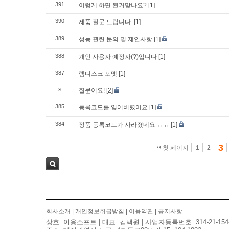
391
이렇게 하면 된거맞나요?
[1]
390
제품 질문 드립니다.
[1]
389
성능 관련 문의 및 제안사항
[1]
388
개인 사용자 예정자(?)입니다
[1]
387
램디스크 포맷
[1]
»
질문이요!
[2]
385
등록코드를 잊어버렸어요
[1]
384
정품 등록코드가 사라졌네요 ㅠㅠ
[1]
3
첫 페이지
1
2
검색
회사소개
|
개인정보취급방침
|
이용약관
|
공지사항
상호: 이응소프트 | 대표: 김택원 | 사업자등록번호: 314-21-154