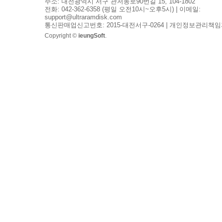
주소: 대전광역시 서구 관저동로90번길 15, 104-1802
전화: 042-362-6358 (평일 오전10시~오후5시) | 이메일:
support@ultraramdisk.com
통신판매업신고번호: 2015-대전서구-0264 | 개인정보관리책임
Copyright ©
ieungSoft
.