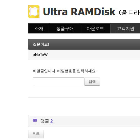
소개
정품구매
다운로드
고객지원
소개
주문하기
다운로드
도움말
주문조회
자주묻는질문
질문이요!
이용안내
질문하기
oNeToW
비밀글입니다. 비밀번호를 입력하세요.
댓글
2
목록