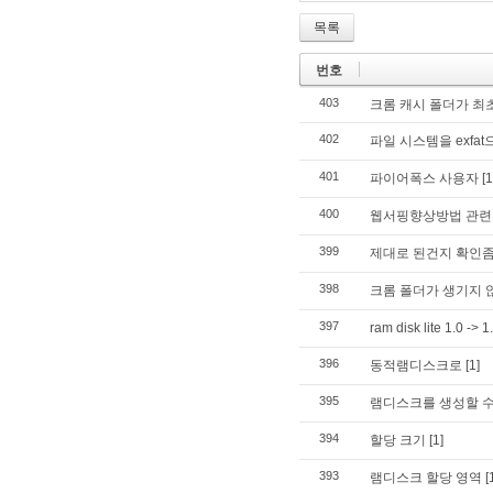
목록
번호
403
크롬 캐시 폴더가 최
402
파일 시스템을 exfa
401
파이어폭스 사용자
[1
400
웹서핑향상방법 관련
399
제대로 된건지 확인좀
398
크롬 폴더가 생기지
397
ram disk lite 1.0 -> 1
396
동적램디스크로
[1]
395
램디스크를 생성할 수
394
할당 크기
[1]
393
램디스크 할당 영역
[