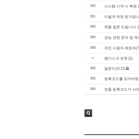
392
시스템 시작 시 복원
391
이렇게 하면 된거맞
390
제품 질문 드립니다.
389
성능 관련 문의 및 
388
개인 사용자 예정자(
»
램디스크 포맷
[1]
386
질문이요!
[2]
385
등록코드를 잊어버
384
정품 등록코드가 사
검색