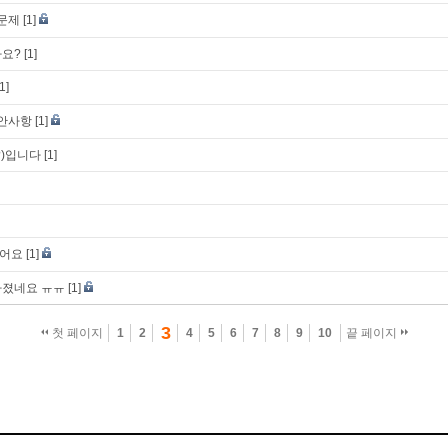
 문제
[1]
나요?
[1]
[1]
제안사항
[1]
?)입니다
[1]
렸어요
[1]
라졌네요 ㅠㅠ
[1]
3
첫 페이지
1
2
4
5
6
7
8
9
10
끝 페이지