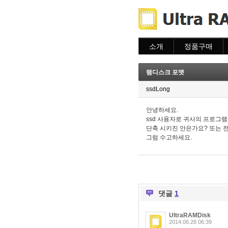
소개
정품구매
소개
주문하기
주문조회
램디스크 포맷
이용안내
ssdLong
안녕하세요.
ssd 사용자로 귀사의 프로그
단축 시키진 안은가요? 또는 
그럼 수고하세요.
댓글
1
UltraRAMDisk
2014.06.28 06:39