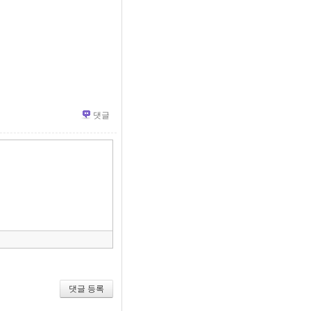
댓글
»
편
집
도
구
모
음
건
너
뛰
기
댓글 등록