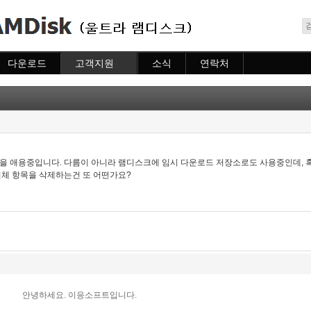
메뉴 건너뛰기
다운로드
고객지원
소식
연락처
다운로드
도움말
소식
연락처
자주묻는질문
질문하기
램을 애용중입니다. 다름이 아니라 램디스크에 임시 다운로드 저장소로도 사용중인데, 
전체 항목을 삭제하는건 또 어떤가요?
안녕하세요. 이응소프트입니다.