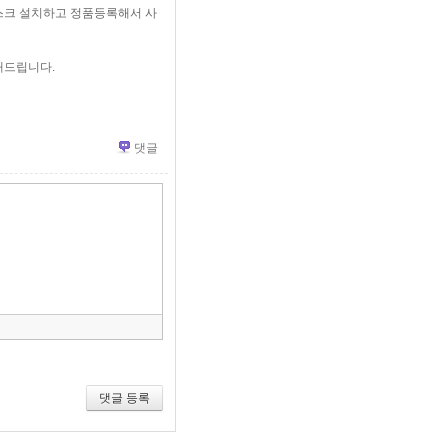
스크 설치하고 정품등록해서 사
내드립니다.
댓글
»
편
집
도
구
모
음
건
너
뛰
기
댓글 등록