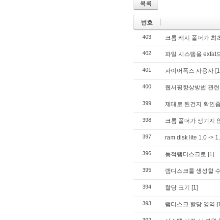
목록
번호
403
크롬 캐시 폴더가 최
402
파일 시스템을 exfa
401
파이어폭스 사용자
[1
400
웹서핑향상방법 관련
399
제대로 된건지 확인좀
398
크롬 폴더가 생기지
397
ram disk lite 1.0 -> 1
396
동적램디스크로
[1]
395
램디스크를 생성할 수
394
할당 크기
[1]
393
램디스크 할당 영역
[