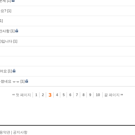
 문제
[1]
나요?
[1]
[1]
제안사항
[1]
?)입니다
[1]
렸어요
[1]
라졌네요 ㅠㅠ
[1]
3
첫 페이지
1
2
4
5
6
7
8
9
10
끝 페이지
용약관
|
공지사항