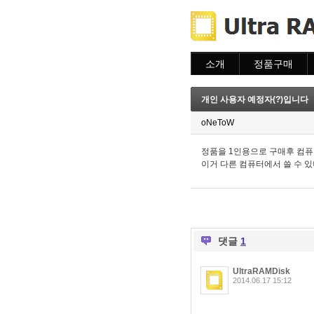
소개
정품구매
소개
주문하기
주문조회
개인 사용자 예정자(?)입니다
이용안내
oNeToW
정품을 1인용으로 구매후 컴
이거 다른 컴퓨터에서 쓸 수 
댓글
1
UltraRAMDisk
2014.06.17 15:12