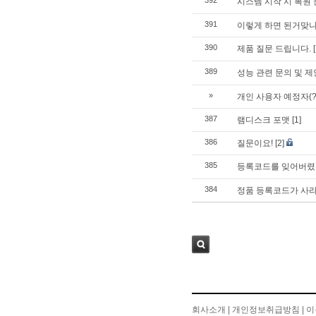
392
시스템 시작 시 복원
391
이렇게 하면 된거맞
390
제품 질문 드립니다.
389
성능 관련 문의 및 
»
개인 사용자 예정자(
387
램디스크 포맷
[1]
386
질문이요!
[2]
385
등록코드를 잊어버
384
정품 등록코드가 사
검색
회사소개
|
개인정보취급방침
|
이