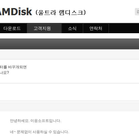
메뉴 건너뛰기
다운로드
고객지원
소식
연락처
다운로드
도움말
소식
연락처
자주묻는질문
질문하기
퓨터를 바꾸개되면
있나요?
안녕하세요. 이응소프트입니다.
네~ 문제없이 사용하실 수 있습니다.