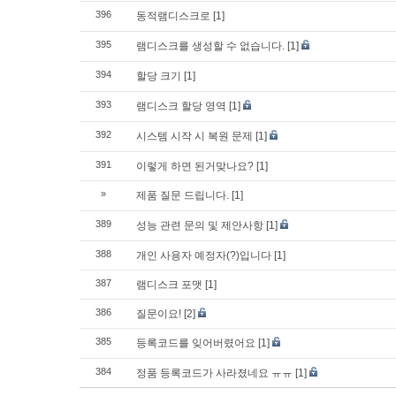
396
동적램디스크로
[1]
395
램디스크를 생성할 수 없습니다.
[1]
394
할당 크기
[1]
393
램디스크 할당 영역
[1]
392
시스템 시작 시 복원 문제
[1]
391
이렇게 하면 된거맞나요?
[1]
»
제품 질문 드립니다.
[1]
389
성능 관련 문의 및 제안사항
[1]
388
개인 사용자 예정자(?)입니다
[1]
387
램디스크 포맷
[1]
386
질문이요!
[2]
385
등록코드를 잊어버렸어요
[1]
384
정품 등록코드가 사라졌네요 ㅠㅠ
[1]