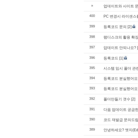
»
업데이트와 사이트 
400
PC 변경시 라이센스
399
등록코드 문의
[2]
398
램디스크의 활용 확장
397
압데이트 안되나요?
396
등록코드
[1]
395
시스템 임시 폴더 관련.
394
등록코드 분실했어요
393
등록코드 분실했어요
392
폴더만들기 갯수
[2]
391
다음 업데이트 궁금한
390
코드 재발급 문의드립
389
안녕하세요? 엣지(E