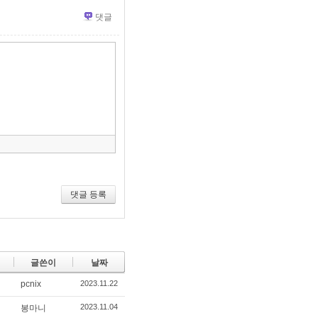
댓글
»
편
집
도
구
모
음
건
너
뛰
기
댓글 등록
글쓴이
날짜
pcnix
2023.11.22
2023.11.04
봉마니