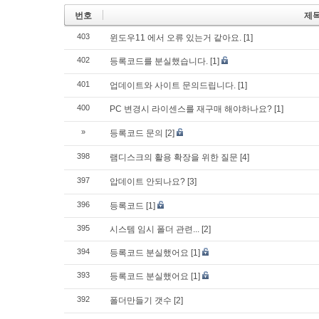
번호
제
403
윈도우11 에서 오류 있는거 같아요.
[1]
402
등록코드를 분실했습니다.
[1]
401
업데이트와 사이트 문의드립니다.
[1]
400
PC 변경시 라이센스를 재구매 해야하나요?
[1]
»
등록코드 문의
[2]
398
램디스크의 활용 확장을 위한 질문
[4]
397
압데이트 안되나요?
[3]
396
등록코드
[1]
395
시스템 임시 폴더 관련...
[2]
394
등록코드 분실했어요
[1]
393
등록코드 분실했어요
[1]
392
폴더만들기 갯수
[2]