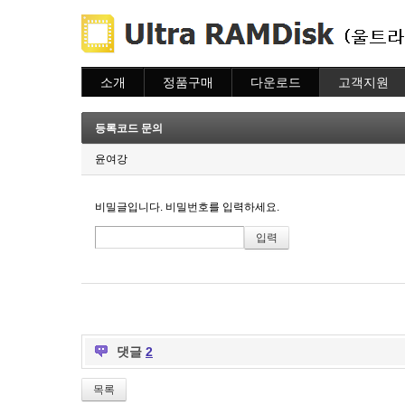
소개
정품구매
다운로드
고객지원
소개
주문하기
다운로드
도움말
주문조회
자주묻는질문
등록코드 문의
이용안내
질문하기
윤여강
비밀글입니다. 비밀번호를 입력하세요.
댓글
2
목록