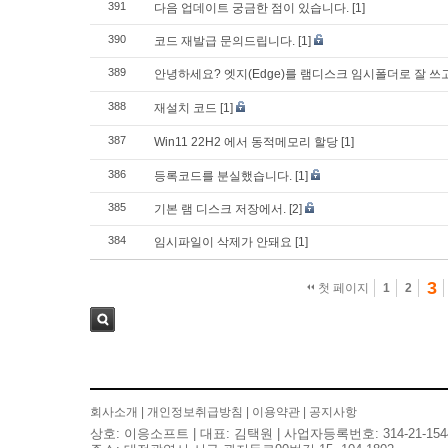
391
다음 업데이트 궁금한 점이 있습니다.
[1]
390
코드 재발급 문의드립니다.
[1]
389
안녕하세요? 엣지(Edge)를 램디스크 임시폴더로 잘 
388
재설치 코드
[1]
387
Win11 22H2 에서 동적메모리 할당
[1]
386
등록코드를 분실했습니다.
[1]
385
기본 램 디스크 저장에서.
[2]
384
임시파일이 삭제가 안돼요
[1]
3
첫 페이지
1
2
검색
회사소개
|
개인정보취급방침
|
이용약관
|
공지사항
상호: 이응소프트 | 대표: 김택원 | 사업자등록번호: 314-21-154