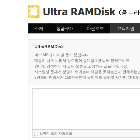
소개
정품구매
다운로드
고객지원
소개
주문하기
다운로드
도움말
주문조회
자주묻는질문
UltraRAMDisk
이용안내
질문하기
계속 MS에 이메일 문의 중입니다.
대응이 너무 느려서 일주일에 응대를 2번 밖에 안해주네요.
인터넷 검색하니 저 같은 오류로 고생하는 글들이 있네요.
시스템상 문제가 분명히 보이는데 해결을 못하는건지 안해주는
3년짜리 인증서가 150만원인데 써먹지도 못하고 시간만 가네요
입력창 크기 자동조절