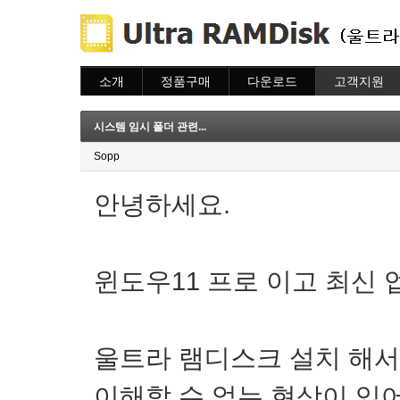
소개
정품구매
다운로드
고객지원
소개
주문하기
다운로드
도움말
주문조회
자주묻는질문
시스템 임시 폴더 관련...
이용안내
질문하기
Sopp
안녕하세요.
윈도우11 프로 이고 최신
울트라 램디스크 설치 해서
이해할 수 없는 현상이 있