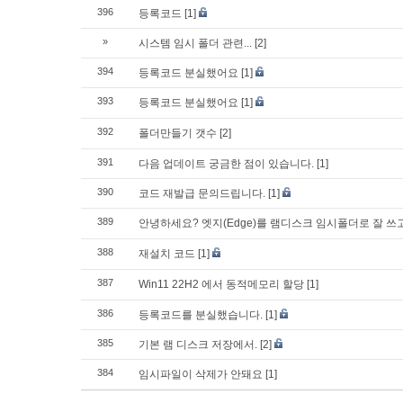
396
등록코드
[1]
»
시스템 임시 폴더 관련...
[2]
394
등록코드 분실했어요
[1]
393
등록코드 분실했어요
[1]
392
폴더만들기 갯수
[2]
391
다음 업데이트 궁금한 점이 있습니다.
[1]
390
코드 재발급 문의드립니다.
[1]
389
안녕하세요? 엣지(Edge)를 램디스크 임시폴더로 잘 
388
재설치 코드
[1]
387
Win11 22H2 에서 동적메모리 할당
[1]
386
등록코드를 분실했습니다.
[1]
385
기본 램 디스크 저장에서.
[2]
384
임시파일이 삭제가 안돼요
[1]