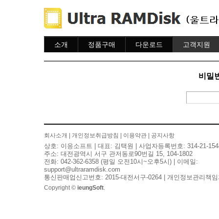
소개
정품구매
다운로드
고객지원
소개
주문하기
다운로드
도움말
주문조회
자주묻는질문
비밀번
이용안내
질문하기
회사소개
|
개인정보취급방침
|
이용약관
|
공지사항
상호: 이응소프트 | 대표: 김택원 | 사업자등록번호: 314-21-154
주소: 대전광역시 서구 관저동로90번길 15, 104-1802
전화: 042-362-6358 (평일 오전10시~오후5시) | 이메일:
support@ultraramdisk.com
통신판매업신고번호: 2015-대전서구-0264 | 개인정보관리책임
Copyright ©
ieungSoft
.