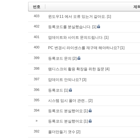
번호
제
403
윈도우11 에서 오류 있는거 같아요.
[1]
402
등록코드를 분실했습니다.
[1]
401
업데이트와 사이트 문의드립니다.
[1]
400
PC 변경시 라이센스를 재구매 해야하나요?
[1]
399
등록코드 문의
[2]
398
램디스크의 활용 확장을 위한 질문
[4]
397
압데이트 안되나요?
[3]
396
등록코드
[1]
395
시스템 임시 폴더 관련...
[2]
394
등록코드 분실했어요
[1]
»
등록코드 분실했어요
[1]
392
폴더만들기 갯수
[2]