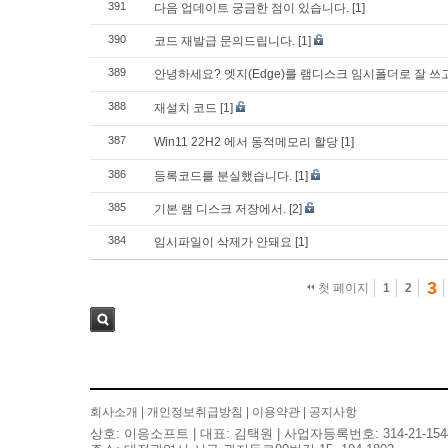
391
다음 업데이트 궁금한 점이 있습니다.
[1]
390
코드 재발급 문의드립니다.
[1]
389
안녕하세요? 엣지(Edge)를 램디스크 임시폴더로 잘 
388
재설치 코드
[1]
387
Win11 22H2 에서 동적메모리 할당
[1]
386
등록코드를 분실했습니다.
[1]
385
기본 램 디스크 저장에서.
[2]
384
임시파일이 삭제가 안돼요
[1]
3
첫 페이지
1
2
검색
회사소개
|
개인정보취급방침
|
이용약관
|
공지사항
상호: 이응소프트 | 대표: 김택원 | 사업자등록번호: 314-21-154