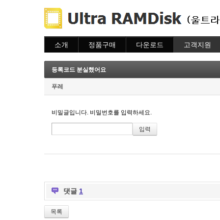
소개
정품구매
다운로드
고객지원
소개
주문하기
다운로드
도움말
주문조회
자주묻는질문
등록코드 분실했어요
이용안내
질문하기
푸레
비밀글입니다. 비밀번호를 입력하세요.
댓글
1
목록