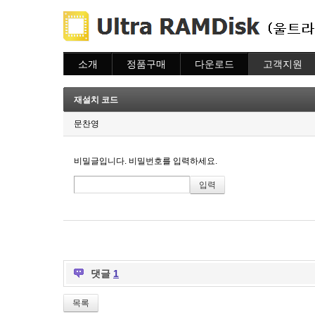
소개
정품구매
다운로드
고객지원
소개
주문하기
다운로드
도움말
주문조회
자주묻는질문
재설치 코드
이용안내
질문하기
문찬영
비밀글입니다. 비밀번호를 입력하세요.
댓글
1
목록