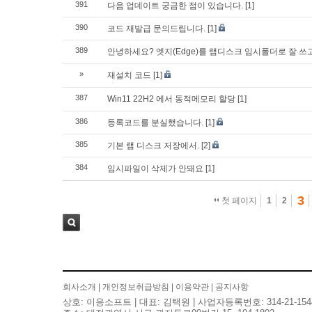
391
다음 업데이트 궁금한 점이 있습니다.
[1]
390
코드 재발급 문의드립니다.
[1]
389
안녕하세요? 엣지(Edge)를 램디스크 임시폴더로 잘 
»
재설치 코드
[1]
387
Win11 22H2 에서 동적메모리 할당
[1]
386
등록코드를 분실했습니다.
[1]
385
기본 램 디스크 저장에서.
[2]
384
임시파일이 삭제가 안돼요
[1]
3
첫 페이지
1
2
검색
회사소개
|
개인정보취급방침
|
이용약관
|
공지사항
상호: 이응소프트 | 대표: 김택원 | 사업자등록번호: 314-21-154