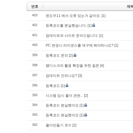
번호
제
403
윈도우11 에서 오류 있는거 같아요.
[1]
402
등록코드를 분실했습니다.
[1]
401
업데이트와 사이트 문의드립니다.
[1]
400
PC 변경시 라이센스를 재구매 해야하나요?
[1]
399
등록코드 문의
[2]
398
램디스크의 활용 확장을 위한 질문
[4]
397
압데이트 안되나요?
[3]
396
등록코드
[1]
395
시스템 임시 폴더 관련...
[2]
394
등록코드 분실했어요
[1]
393
등록코드 분실했어요
[1]
392
폴더만들기 갯수
[2]