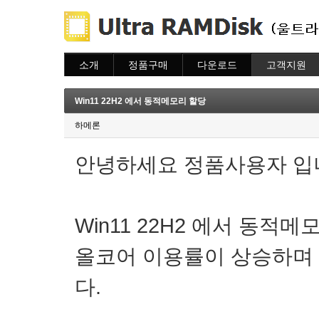
소개
정품구매
다운로드
고객지원
소개
주문하기
다운로드
도움말
주문조회
자주묻는질문
Win11 22H2 에서 동적메모리 할당
이용안내
질문하기
하메론
안녕하세요 정품사용자 입
Win11 22H2 에서 동
올코어 이용률이 상승하며
다.