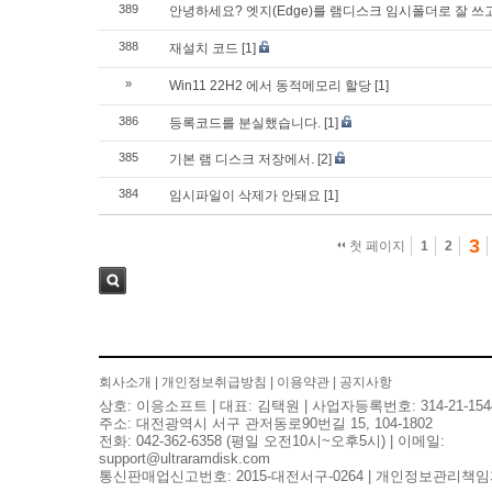
389
안녕하세요? 엣지(Edge)를 램디스크 임시폴더로 잘 
388
재설치 코드
[1]
»
Win11 22H2 에서 동적메모리 할당
[1]
386
등록코드를 분실했습니다.
[1]
385
기본 램 디스크 저장에서.
[2]
384
임시파일이 삭제가 안돼요
[1]
3
첫 페이지
1
2
검색
회사소개
|
개인정보취급방침
|
이용약관
|
공지사항
상호: 이응소프트 | 대표: 김택원 | 사업자등록번호: 314-21-154
주소: 대전광역시 서구 관저동로90번길 15, 104-1802
전화: 042-362-6358 (평일 오전10시~오후5시) | 이메일:
support@ultraramdisk.com
통신판매업신고번호: 2015-대전서구-0264 | 개인정보관리책임