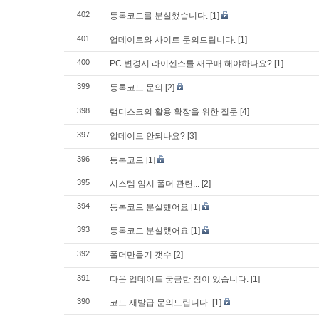
402
등록코드를 분실했습니다.
[1]
401
업데이트와 사이트 문의드립니다.
[1]
400
PC 변경시 라이센스를 재구매 해야하나요?
[1]
399
등록코드 문의
[2]
398
램디스크의 활용 확장을 위한 질문
[4]
397
압데이트 안되나요?
[3]
396
등록코드
[1]
395
시스템 임시 폴더 관련...
[2]
394
등록코드 분실했어요
[1]
393
등록코드 분실했어요
[1]
392
폴더만들기 갯수
[2]
391
다음 업데이트 궁금한 점이 있습니다.
[1]
390
코드 재발급 문의드립니다.
[1]