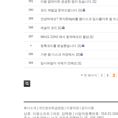
391
다음 업데이트 궁금한 점이 있습니다.
[1]
390
코드 재발급 문의드립니다.
[1]
389
안녕하세요? 엣지(Edge)를 램디스크 임시폴더로 잘 
388
재설치 코드
[1]
387
Win11 22H2 에서 동적메모리 할당
[1]
»
등록코드를 분실했습니다.
[1]
385
기본 램 디스크 저장에서.
[2]
384
임시파일이 삭제가 안돼요
[1]
3
첫 페이지
1
2
검색
회사소개
|
개인정보취급방침
|
이용약관
|
공지사항
상호: 이응소프트 | 대표: 김택원 | 사업자등록번호: 314-21-154
주소: 대전광역시 서구 관저동로90번길 15, 104-1802