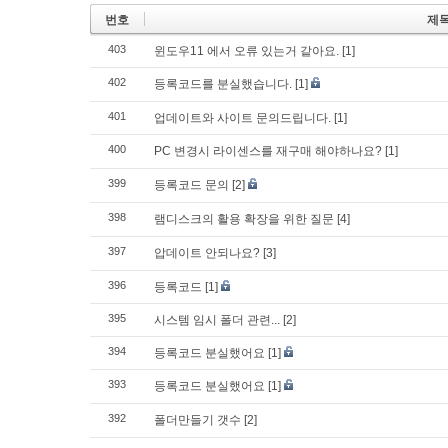
번호
제
403
윈도우11 에서 오류 있는거 같아요.
[1]
402
등록코드를 분실했습니다.
[1]
401
업데이트와 사이트 문의드립니다.
[1]
400
PC 변경시 라이센스를 재구매 해야하나요?
[1]
399
등록코드 문의
[2]
398
램디스크의 활용 확장을 위한 질문
[4]
397
압데이트 안되나요?
[3]
396
등록코드
[1]
395
시스템 임시 폴더 관련...
[2]
394
등록코드 분실했어요
[1]
393
등록코드 분실했어요
[1]
392
폴더만들기 갯수
[2]