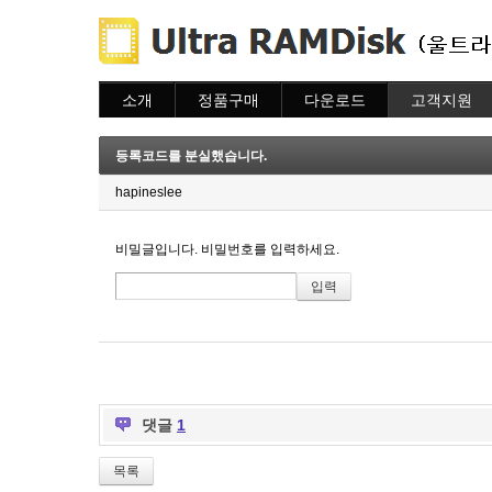
소개
정품구매
다운로드
고객지원
소개
주문하기
다운로드
도움말
주문조회
자주묻는질문
등록코드를 분실했습니다.
이용안내
질문하기
hapineslee
비밀글입니다. 비밀번호를 입력하세요.
댓글
1
목록