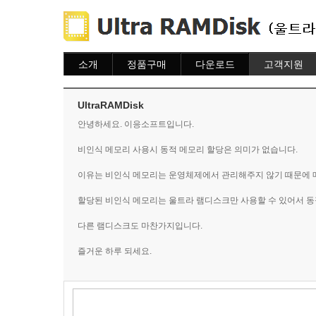
소개
정품구매
다운로드
고객지원
소개
주문하기
다운로드
도움말
주문조회
자주묻는질문
UltraRAMDisk
이용안내
질문하기
안녕하세요. 이응소프트입니다.
비인식 메모리 사용시 동적 메모리 할당은 의미가 없습니다.
이유는 비인식 메모리는 운영체제에서 관리해주지 않기 때문에 
할당된 비인식 메모리는 울트라 램디스크만 사용할 수 있어서 동
다른 램디스크도 마찬가지입니다.
즐거운 하루 되세요.