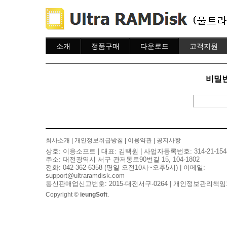
소개
정품구매
다운로드
고객지원
소개
주문하기
다운로드
도움말
주문조회
자주묻는질문
비밀번
이용안내
질문하기
회사소개
|
개인정보취급방침
|
이용약관
|
공지사항
상호: 이응소프트 | 대표: 김택원 | 사업자등록번호: 314-21-154
주소: 대전광역시 서구 관저동로90번길 15, 104-1802
전화: 042-362-6358 (평일 오전10시~오후5시) | 이메일:
support@ultraramdisk.com
통신판매업신고번호: 2015-대전서구-0264 | 개인정보관리책임
Copyright ©
ieungSoft
.