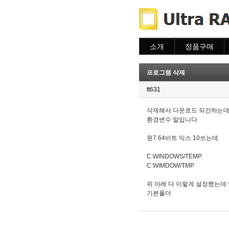
소개
정품구매
소개
주문하기
주문조회
프로그램 삭제
이용안내
tt631
삭제해서 다운로드 되간하는
환경변수 말입니다
윈7 64비트 익스 10쓰는데
C:WINDOWS/TEMP
C:WIMDOW/TMP
위 아레 다 이렇게 설정했는데
기본폴더