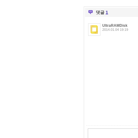
댓글
1
UltraRAMDisk
2014.01.04 19:19