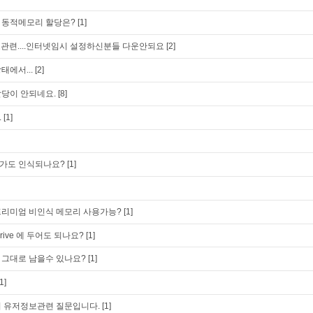
 동적메모리 할당은?
[1]
만료관련....인터넷임시 설정하신분들 다운안되요
[2]
태에서...
[2]
당이 안되네요.
[8]
.
[1]
기가도 인식되나요?
[1]
 프리미엄 비인식 메모리 사용가능?
[1]
rive 에 두어도 되나요?
[1]
 그대로 남을수 있나요?
[1]
[1]
시 유저정보관련 질문입니다.
[1]