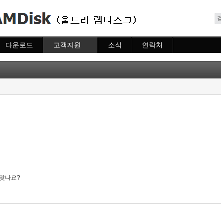
메뉴 건너뛰기
다운로드
고객지원
소식
연락처
다운로드
도움말
소식
연락처
자주묻는질문
질문하기
데
 맞나요?