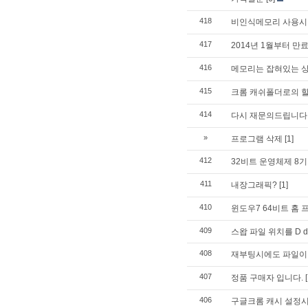
418
비인식메모리 사용시
417
2014년 1월부터 
416
메모리는 잡혀있는 상
415
크롬 캐쉬폴더로의 할
414
다시 재문의드립니다
»
프로그램 삭제
[1]
412
32비트 운영체제 8
411
내장그래픽?
[1]
410
윈도우7 64비트 홈
409
스왑 파일 위치를 D d
408
재부팅시에도 파일이
407
정품 구매자 입니다.
406
구글크롬 캐시 설정