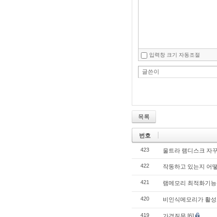
입력창 크기 자동조절
글쓴이
목록
번호
423
울트라 램디스크 자꾸
422
작동하고 있는지 어떻
421
램메모리 최적화기능
420
비인식메모리가 활성
419
가격질문
[6]