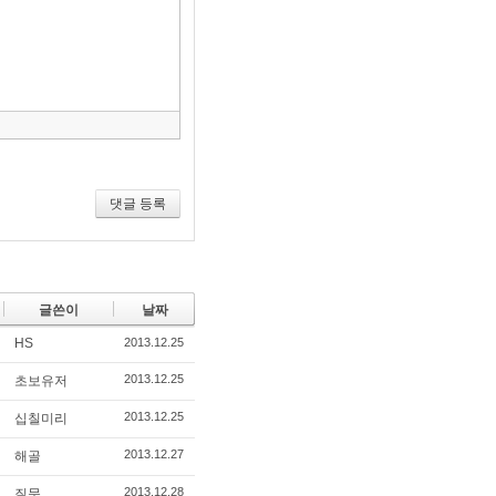
집
도
구
모
음
건
너
뛰
기
댓글 등록
글쓴이
날짜
HS
2013.12.25
2013.12.25
초보유저
2013.12.25
십칠미리
2013.12.27
해골
2013.12.28
질문