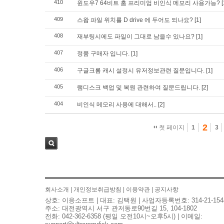
410
윈도우7 64비트 홈 프리미엄 비인식 메모리 사용가능?
[
409
스왑 파일 위치를 D drive 에 두어도 되나요?
[1]
408
재부팅시에도 파일이 그대로 남을수 있나요?
[1]
407
정품 구매자 입니다.
[1]
406
구글크롬 캐시 설정시 유저정보관련 질문입니다.
[1]
405
램디스크 백업 및 복원 관련하여 질문드립니다.
[2]
404
비인식 메모리 사용에 대해서..
[2]
2
첫 페이지
1
3
검색
회사소개
|
개인정보취급방침
|
이용약관
|
공지사항
상호: 이응소프트 | 대표: 김택원 | 사업자등록번호: 314-21-154
주소: 대전광역시 서구 관저동로90번길 15, 104-1802
전화: 042-362-6358 (평일 오전10시~오후5시) | 이메일: