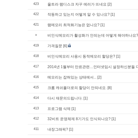
423
울트라 램디스크 자꾸 에러가 뜨네요
[2]
422
작동하고 있는지 어떻게 알 수 있나요?
[1]
421
램메모리 최적화기능은 없나요?
[1]
»
비인식메모리가 활성화가 안되는데 어떻게 해야하나요
419
가격질문
[6]
418
비인식메모리 사용시 동적메모리 할당은?
[1]
417
2014년 1월부터 만료관련....인터넷임시 설정하신분들
416
메모리는 잡혀있는 상태에서...
[2]
415
크롬 캐쉬폴더로의 할당이 안되네요.
[8]
414
다시 재문의드립니다.
[1]
413
프로그램 삭제
[1]
412
32비트 운영체제 8기가도 인식되나요?
[1]
411
내장그래픽?
[1]