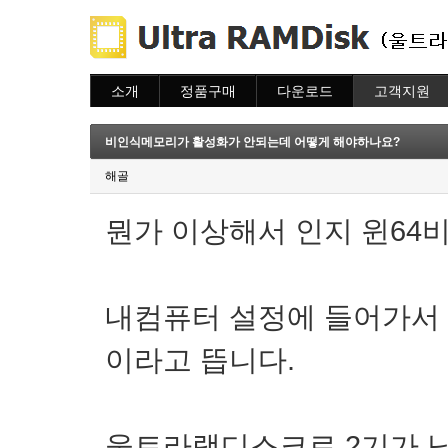
소개
정품구매
다운로드
고객지원
소개
주문하기
다운로드
도움말
주문조회
자주묻는질문
비인식메모리가 활성화가 안되는데 어떻게 해야하나요?
이용안내
질문하기
해골
뭔가 이상해서 인지 윈64
내컴퓨터 설정에 들어가서
이라고 뜹니다.
울트라램디스크로 2기가 