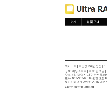
소개
정품구매
소개
주문하기
주문조회
이용안내
회사소개
|
개인정보취급방침
|
이
상호: 이응소프트 | 대표: 김택원 | 
주소: 대전광역시 서구 관저동로90번길
전화: 042-362-6358 (평일 오전
통신판매업신고번호: 2015-대전서
Copyright ©
ieungSoft
.