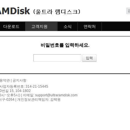
메뉴 건너뛰기
다운로드
고객지원
소식
연락처
다운로드
도움말
소식
연락처
자주묻는질문
비밀번호를 입력하세요.
질문하기
용약관
|
공지사항
사업자등록번호: 314-21-15445
 15, 104-1802
10시~오후5시) | 이메일:
support@ultraramdisk.com
구-0264 | 개인정보관리책임자: 김택원