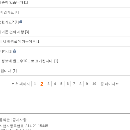
금증이 있습니다
[1]
한계인가요
[1]
능한가요?
[1]
 아이콘 건의 사항
[3]
성 시 하위폴더 가능여부
[1]
니다.
[1]
템 정보에 윈도우10으로 표기됩니다.
[1]
드립니다.
[1]
2
첫 페이지
1
3
4
5
6
7
8
9
10
끝 페이지
용약관
|
공지사항
사업자등록번호: 314-21-15445