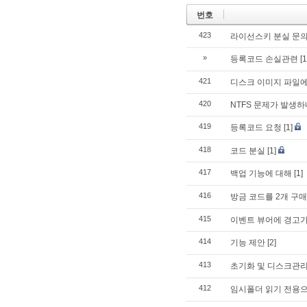
번호
423
라이선스키 분실 문
»
등록코드 손실관련
[1
421
디스크 이미지 파일에
420
NTFS 문제가 발생
419
등록코드 요청
[1]
418
코드 분실
[1]
417
백업 기능에 대해
[1]
416
방금 코드를 2개 구
415
이벤트 뷰어에 경고가
414
기능 제안
[2]
413
초기화 및 디스크관
412
임시폴더 읽기 전용