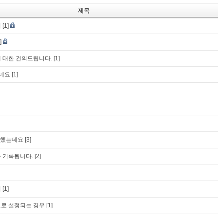
제목
의
[1]
]
 대한 건의드립니다.
[1]
하네요
[1]
매했는데요
[3]
 기록됩니다.
[2]
리
[1]
으로 설정되는 경우
[1]