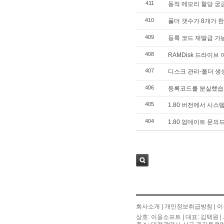
411
동적 메모리 할당 궁
410
폴더 갯수가 8개가 
409
등록 코드 재발급 가
408
RAMDisk 드라이브
407
디스크 관리-폴더 생
406
등록코드를 분실했습
405
1.80 버전에서 시스
404
1.80 업데이트 문의
검색
회사소개
|
개인정보취급방침
|
이
상호: 이응소프트 | 대표: 김택원 | 