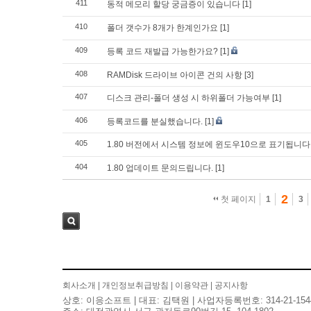
411
동적 메모리 할당 궁금증이 있습니다
[1]
410
폴더 갯수가 8개가 한계인가요
[1]
409
등록 코드 재발급 가능한가요?
[1]
408
RAMDisk 드라이브 아이콘 건의 사항
[3]
407
디스크 관리-폴더 생성 시 하위폴더 가능여부
[1]
406
등록코드를 분실했습니다.
[1]
405
1.80 버전에서 시스템 정보에 윈도우10으로 표기됩니다
404
1.80 업데이트 문의드립니다.
[1]
2
첫 페이지
1
3
검색
회사소개
|
개인정보취급방침
|
이용약관
|
공지사항
상호: 이응소프트 | 대표: 김택원 | 사업자등록번호: 314-21-154