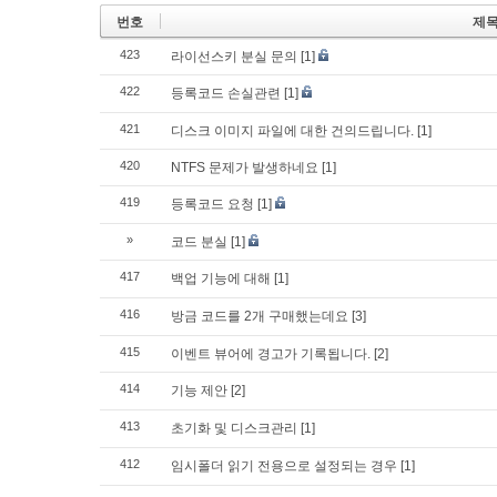
번호
제
423
라이선스키 분실 문의
[1]
422
등록코드 손실관련
[1]
421
디스크 이미지 파일에 대한 건의드립니다.
[1]
420
NTFS 문제가 발생하네요
[1]
419
등록코드 요청
[1]
»
코드 분실
[1]
417
백업 기능에 대해
[1]
416
방금 코드를 2개 구매했는데요
[3]
415
이벤트 뷰어에 경고가 기록됩니다.
[2]
414
기능 제안
[2]
413
초기화 및 디스크관리
[1]
412
임시폴더 읽기 전용으로 설정되는 경우
[1]