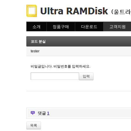
소개
정품구매
다운로드
고객지원
소개
주문하기
다운로드
도움말
주문조회
자주묻는질문
코드 분실
이용안내
질문하기
tester
비밀글입니다. 비밀번호를 입력하세요.
댓글
1
목록