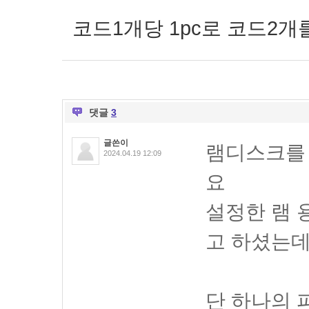
코드1개당 1pc로 코드2개
댓글
3
글쓴이
램디스크를
2024.04.19 12:09
요
설정한 램 
고 하셨는
단 하나의 