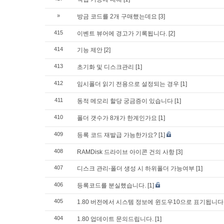
»
방금 코드를 2개 구매했는데요
[3]
415
이벤트 뷰어에 경고가 기록됩니다.
[2]
414
기능 제안
[2]
413
초기화 및 디스크관리
[1]
412
임시폴더 읽기 전용으로 설정되는 경우
[1]
411
동적 메모리 할당 궁금증이 있습니다
[1]
410
폴더 갯수가 8개가 한계인가요
[1]
409
등록 코드 재발급 가능한가요?
[1]
408
RAMDisk 드라이브 아이콘 건의 사항
[3]
407
디스크 관리-폴더 생성 시 하위폴더 가능여부
[1]
406
등록코드를 분실했습니다.
[1]
405
1.80 버전에서 시스템 정보에 윈도우10으로 표기됩니다
404
1.80 업데이트 문의드립니다.
[1]