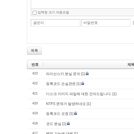
입력창 크기 자동조절
글쓴이
비밀번호
목록
번호
제
423
라이선스키 분실 문의
[1]
422
등록코드 손실관련
[1]
421
디스크 이미지 파일에 대한 건의드립니다.
[1]
420
NTFS 문제가 발생하네요
[1]
419
등록코드 요청
[1]
418
코드 분실
[1]
417
백업 기능에 대해
[1]